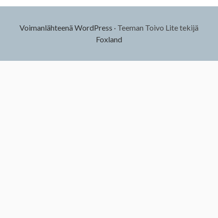
Voimanlähteenä WordPress
·
Teeman Toivo Lite tekijä
Foxland