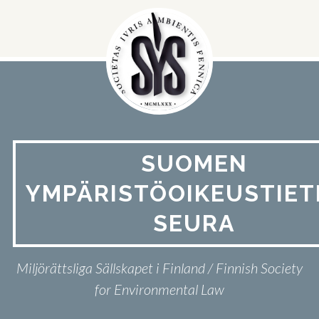
Hyppää
sisältöön
SUOMEN
YMPÄRISTÖOIKEUSTIET
SEURA
Miljörättsliga Sällskapet i Finland / Finnish Society
for Environmental Law