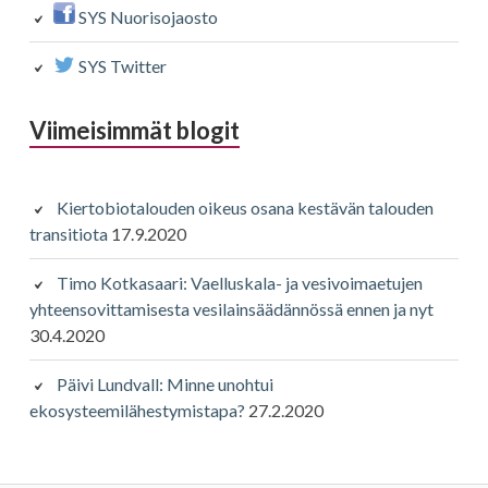
SYS Nuorisojaosto
SYS Twitter
Viimeisimmät blogit
Kiertobiotalouden oikeus osana kestävän talouden
transitiota
17.9.2020
Timo Kotkasaari: Vaelluskala- ja vesivoimaetujen
yhteensovittamisesta vesilainsäädännössä ennen ja nyt
30.4.2020
Päivi Lundvall: Minne unohtui
ekosysteemilähestymistapa?
27.2.2020