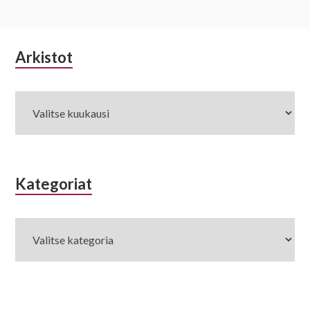
Alapalkin
Arkistot
Arkistot
sivupalkki
Kategoriat
Kategoriat