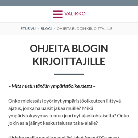
VALIKKO
MURUPOLKU
ETUSIVU
BLOGI
OHJEITA BLOGIN KIRJOITTAJILLE
OHJEITA BLOGIN
KIRJOITTAJILLE
– Mitä mietin tänään ympäristöoikeudesta –
Onko mielessäsi pyörinyt ympäristöoikeuteen liittyvä
ajatus, jonka haluaisit jakaa muille? Mikä
ympäristökysymys tuntuu juuri nyt ajankohtaiselta? Onko
jokin asia jäänyt keskustelussa taka-alalle?
Kirjoita meille omalla nimelläsi lyhyt (max 500 sanaa)