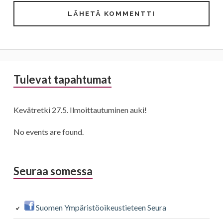
Sivupalkki
Tulevat tapahtumat
Kevätretki 27.5. Ilmoittautuminen auki!
No events are found.
Seuraa somessa
Suomen Ympäristöoikeustieteen Seura