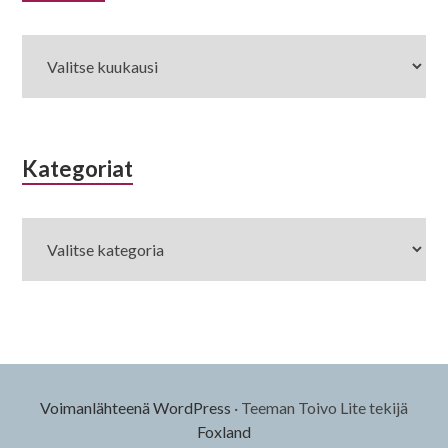
sivupalkki
Kategoriat
Kategoriat
Voimanlähteenä WordPress
·
Teeman Toivo Lite tekijä
Foxland