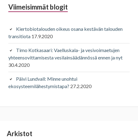
Viimeisimmät blogit
Kiertobiotalouden oikeus osana kestävän talouden
transitiota
17.9.2020
Timo Kotkasaari: Vaelluskala- ja vesivoimaetujen
yhteensovittamisesta vesilainsäädännössä ennen ja nyt
30.4.2020
Päivi Lundvall: Minne unohtui
ekosysteemilähestymistapa?
27.2.2020
Alapalkin
Arkistot
Arkistot