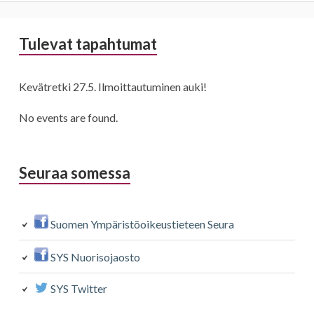
Sivupalkki
Tulevat tapahtumat
Kevätretki 27.5. Ilmoittautuminen auki!
No events are found.
Seuraa somessa
Suomen Ympäristöoikeustieteen Seura
SYS Nuorisojaosto
SYS Twitter