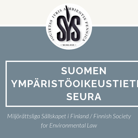
Hyppää
sisältöön
SUOMEN
YMPÄRISTÖOIKEUSTIET
SEURA
Miljörättsliga Sällskapet i Finland / Finnish Society
for Environmental Law