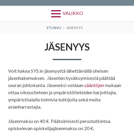
VALIKKO
MURUPOLKU
ETUSIVU
JÄSENYYS
JÄSENYYS
Voit hakea SYS:in jäsenyyttä lähettämällä oheisen
jäsenhakemuksen. Jäsenten hyväksymisestä päättää
seuran johtokunta. Jäseneksi voidaan
sääntöjen
mukaan
ottaa oikeustieteen ja ympäristötieteiden harjoittajia,
ympäristöalalla toimivia tutkijoita sekä muita
asianharrastajia.
Jäsenmaksu on 40 €. Päätoimisesti perustutkintoa
opiskelevan opiskelijajäsenmaksu on 20 €.