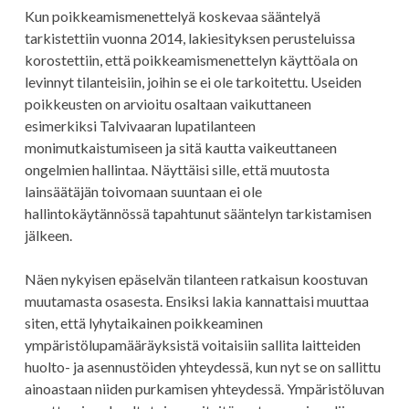
Kun poikkeamismenettelyä koskevaa sääntelyä
tarkistettiin vuonna 2014, lakiesityksen perusteluissa
korostettiin, että poikkeamismenettelyn käyttöala on
levinnyt tilanteisiin, joihin se ei ole tarkoitettu. Useiden
poikkeusten on arvioitu osaltaan vaikuttaneen
esimerkiksi Talvivaaran lupatilanteen
monimutkaistumiseen ja sitä kautta vaikeuttaneen
ongelmien hallintaa. Näyttäisi sille, että muutosta
lainsäätäjän toivomaan suuntaan ei ole
hallintokäytännössä tapahtunut sääntelyn tarkistamisen
jälkeen.
Näen nykyisen epäselvän tilanteen ratkaisun koostuvan
muutamasta osasesta. Ensiksi lakia kannattaisi muuttaa
siten, että lyhytaikainen poikkeaminen
ympäristölupamääräyksistä voitaisiin sallita laitteiden
huolto- ja asennustöiden yhteydessä, kun nyt se on sallittu
ainoastaan niiden purkamisen yhteydessä. Ympäristöluvan