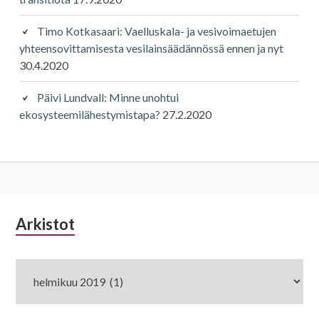
Timo Kotkasaari: Vaelluskala- ja vesivoimaetujen
yhteensovittamisesta vesilainsäädännössä ennen ja nyt
30.4.2020
Päivi Lundvall: Minne unohtui
ekosysteemilähestymistapa?
27.2.2020
Alapalkin
Arkistot
Arkistot
sivupalkki