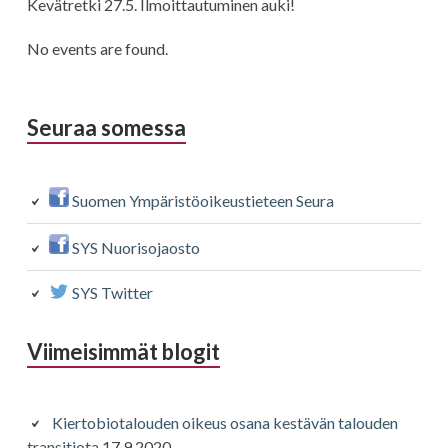
Kevätretki 27.5. Ilmoittautuminen auki!
No events are found.
Seuraa somessa
Suomen Ympäristöoikeustieteen Seura
SYS Nuorisojaosto
SYS Twitter
Viimeisimmät blogit
Kiertobiotalouden oikeus osana kestävän talouden
transitiota
17.9.2020