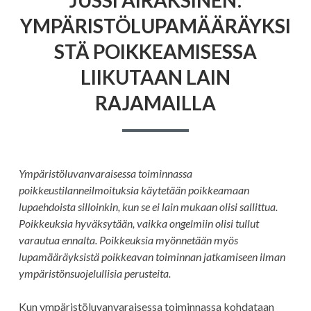
YMPÄRISTÖLUPA
YMPÄRISTÖLUPAMÄÄRÄYKSI
POIKKEAMISESS
LIIKUTAAN
STÄ POIKKEAMISESSA
LAIN
RAJAMAILLA
LIIKUTAAN LAIN
RAJAMAILLA
Ympäristöluvanvaraisessa toiminnassa
poikkeustilanneilmoituksia käytetään poikkeamaan
lupaehdoista silloinkin, kun se ei lain mukaan olisi sallittua.
Poikkeuksia hyväksytään, vaikka ongelmiin olisi tullut
varautua ennalta. Poikkeuksia myönnetään myös
lupamääräyksistä poikkeavan toiminnan jatkamiseen ilman
ympäristönsuojelullisia perusteita.
Kun ympäristöluvanvaraisessa toiminnassa kohdataan