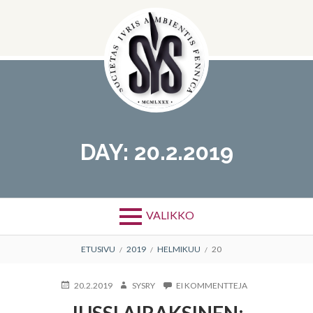
Hyppää
sisältöön
DAY:
20.2.2019
VALIKKO
MURUPOLKU
ETUSIVU
2019
HELMIKUU
20
KIRJOITETTU
KIRJOITTAJA
ARTIKKELIIN
20.2.2019
SYSRY
EI KOMMENTTEJA
JUSSI
JUSSI AIRAKSINEN:
AIRAKSINEN: