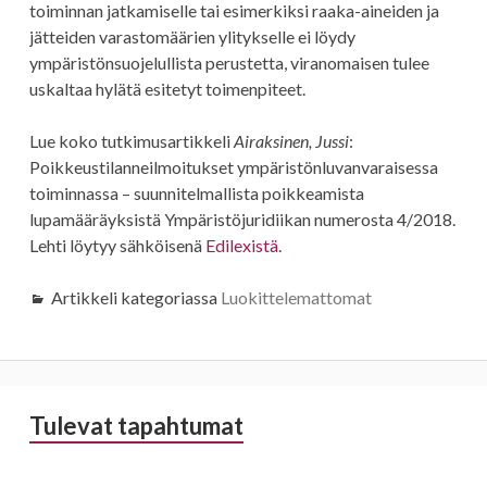
toiminnan jatkamiselle tai esimerkiksi raaka-aineiden ja
jätteiden varastomäärien ylitykselle ei löydy
ympäristönsuojelullista perustetta, viranomaisen tulee
uskaltaa hylätä esitetyt toimenpiteet.
Lue koko tutkimusartikkeli
Airaksinen, Jussi
:
Poikkeustilanneilmoitukset ympäristönluvanvaraisessa
toiminnassa – suunnitelmallista poikkeamista
lupamääräyksistä Ympäristöjuridiikan numerosta 4/2018.
Lehti löytyy sähköisenä
Edilexistä
.
Artikkeli kategoriassa
Luokittelemattomat
Sivupalkki
Tulevat tapahtumat