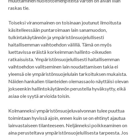
muuttaminen huoltotoimenpiteitä varten on aivan liian
raskas tie.
Toiseksi viranomainen on toisinaan joutunut ilmoitusta
käsitelleessään puntaroimaan lain sanamuodon,
tulkintakäytännön ja ympäristönsuojelullisesti
haitallisemman vaihtoehdon välillä. Tämä on myös
luettavissa eräistä korkeimman hallinto-oikeuden
ratkaisuista. Ympäristönsuojelullisesti haitallisemman
vaihtoehdon valitseminen lain noudattamisen takia ei
yleensä ole ympäristönsuojelulain tarkoituksen mukaista.
Näiden hankalien tilanteiden olemassaolo näyttäisi olevan
jokseenkin hallintokäytännön perustella hyväksytty, eikä
asiaa ole syytä arvioida toisin.
Kolmanneksi ympäristönsuojeluvalvonnan tulee puuttua
toimintaan hyvissä ajoin, ennen kuin se on ehtinyt ajautua
lainvastaiseen tilanteeseen. Neljänneksi poikkeaminen on
aina perusteltava ympäristönsuojelullisesta tarpeesta. Jos