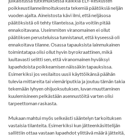
julkaistussa tutkimuksessa kaikkia ELY-keskusten
poikkeustilanneilmoituksesta tekemiä päätöksiä neljän
vuoden ajalta. Aineistosta kävi ilmi, että neljäsosa
päätöksistä oli tehty tilanteissa, joita voitiin pitää
ennakoitavana. Useimmiten viranomainen ei ollut
päätöksen perusteluissa tunnistanut, että kyseessä oli
ennakoitava tilanne. Osassa tapauksista lainmukainen
toimintatapa olisi ollut hyvin byrokraattinen, mikä
luultavasti selitti sen, että viranomainen hyväksyi
lupaehdoista poikkeamisen näissäkin tapauksissa.
Esimerkiksi jos vesilaitos uusii käyttöikänsä päähän
tulevia mittareita tai viemäriputkia ja joutuu tämän takia
tekemään lyhyen ohijuoksutuksen, luvan muuttaminen
kuulemisineen pelkästään asennustöitä varten olisi
tarpeettoman raskasta.
Mukaan mahtui myös selkeästi sääntelyn tarkoituksen
vastaisia tilanteita. Esimerkiksi kun jätteenkäsittelijän
sallittiin ottaa vastaan lupaehdot ylittävä määrä jätteitä,