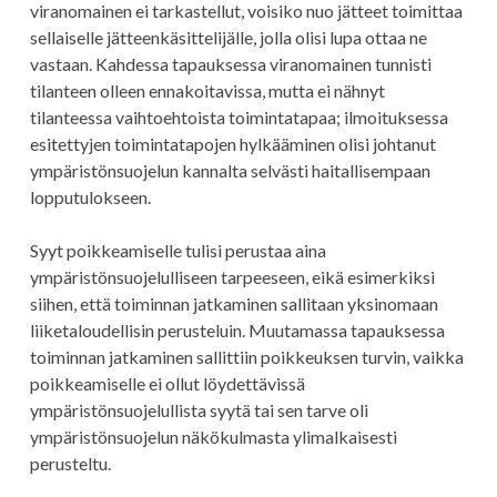
viranomainen ei tarkastellut, voisiko nuo jätteet toimittaa
sellaiselle jätteenkäsittelijälle, jolla olisi lupa ottaa ne
vastaan. Kahdessa tapauksessa viranomainen tunnisti
tilanteen olleen ennakoitavissa, mutta ei nähnyt
tilanteessa vaihtoehtoista toimintatapaa; ilmoituksessa
esitettyjen toimintatapojen hylkääminen olisi johtanut
ympäristönsuojelun kannalta selvästi haitallisempaan
lopputulokseen.
Syyt poikkeamiselle tulisi perustaa aina
ympäristönsuojelulliseen tarpeeseen, eikä esimerkiksi
siihen, että toiminnan jatkaminen sallitaan yksinomaan
liiketaloudellisin perusteluin. Muutamassa tapauksessa
toiminnan jatkaminen sallittiin poikkeuksen turvin, vaikka
poikkeamiselle ei ollut löydettävissä
ympäristönsuojelullista syytä tai sen tarve oli
ympäristönsuojelun näkökulmasta ylimalkaisesti
perusteltu.