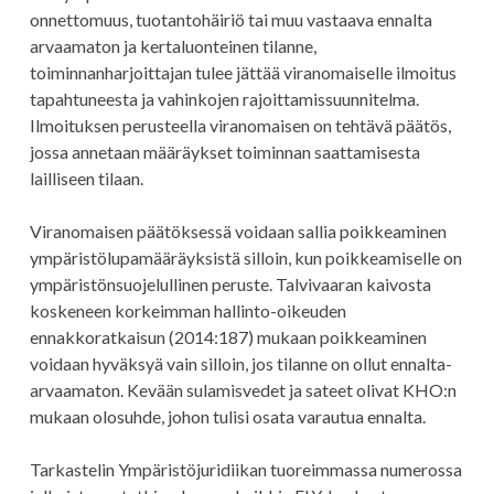
onnettomuus, tuotantohäiriö tai muu vastaava ennalta
arvaamaton ja kertaluonteinen tilanne,
toiminnanharjoittajan tulee jättää viranomaiselle ilmoitus
tapahtuneesta ja vahinkojen rajoittamissuunnitelma.
Ilmoituksen perusteella viranomaisen on tehtävä päätös,
jossa annetaan määräykset toiminnan saattamisesta
lailliseen tilaan.
Viranomaisen päätöksessä voidaan sallia poikkeaminen
ympäristölupamääräyksistä silloin, kun poikkeamiselle on
ympäristönsuojelullinen peruste. Talvivaaran kaivosta
koskeneen korkeimman hallinto-oikeuden
ennakkoratkaisun (2014:187) mukaan poikkeaminen
voidaan hyväksyä vain silloin, jos tilanne on ollut ennalta-
arvaamaton. Kevään sulamisvedet ja sateet olivat KHO:n
mukaan olosuhde, johon tulisi osata varautua ennalta.
Tarkastelin Ympäristöjuridiikan tuoreimmassa numerossa