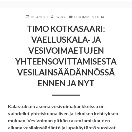
KIRJOITETTU
KIRJOITTAJA
ARTIKKELIIN
30.4.2020
SYSRY
EI KOMMENTTEJA
TIMO
TIMO KOTKASAARI:
KOTKASAARI:
VAELLUSKALA-
VAELLUSKALA- JA
JA
VESIVOIMAETUJ
VESIVOIMAETUJEN
YHTEENSOVITTA
VESILAINSÄÄDÄ
YHTEENSOVITTAMISESTA
ENNEN
JA
VESILAINSÄÄDÄNNÖSSÄ
NYT
ENNEN JA NYT
Kalastuksen asema vesivoimahankkeissa on
vaihdellut yhteiskunnallisen ja teknisen kehityksen
mukaan. Vesivoiman pitkän rakentamiskauden
aikana vesilainsäädäntö ja lupakäytäntö suosivat