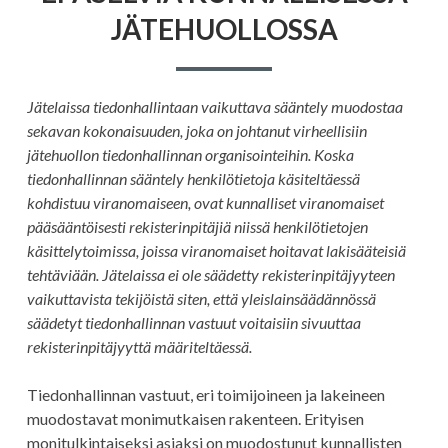
JÄTEHUOLLOSSA
JÄTEHUOLLOSSA
Jätelaissa tiedonhallintaan vaikuttava sääntely muodostaa
sekavan kokonaisuuden, joka on johtanut virheellisiin
jätehuollon tiedonhallinnan organisointeihin. Koska
tiedonhallinnan sääntely henkilötietoja käsiteltäessä
kohdistuu viranomaiseen, ovat kunnalliset viranomaiset
pääsääntöisesti rekisterinpitäjiä niissä henkilötietojen
käsittelytoimissa, joissa viranomaiset hoitavat lakisääteisiä
tehtäviään. Jätelaissa ei ole säädetty rekisterinpitäjyyteen
vaikuttavista tekijöistä siten, että yleislainsäädännössä
säädetyt tiedonhallinnan vastuut voitaisiin sivuuttaa
rekisterinpitäjyyttä määriteltäessä.
Tiedonhallinnan vastuut, eri toimijoineen ja lakeineen
muodostavat monimutkaisen rakenteen. Erityisen
monitulkintaiseksi asiaksi on muodostunut kunnallisten