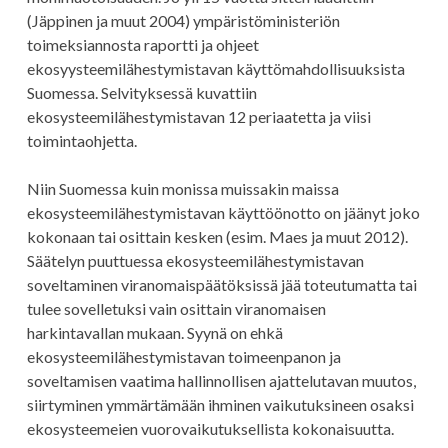
(Jäppinen ja muut 2004) ympäristöministeriön
toimeksiannosta raportti ja ohjeet
ekosyysteemilähestymistavan käyttömahdollisuuksista
Suomessa. Selvityksessä kuvattiin
ekosysteemilähestymistavan 12 periaatetta ja viisi
toimintaohjetta.
Niin Suomessa kuin monissa muissakin maissa
ekosysteemilähestymistavan käyttöönotto on jäänyt joko
kokonaan tai osittain kesken (esim. Maes ja muut 2012).
Säätelyn puuttuessa ekosysteemilähestymistavan
soveltaminen viranomaispäätöksissä jää toteutumatta tai
tulee sovelletuksi vain osittain viranomaisen
harkintavallan mukaan. Syynä on ehkä
ekosysteemilähestymistavan toimeenpanon ja
soveltamisen vaatima hallinnollisen ajattelutavan muutos,
siirtyminen ymmärtämään ihminen vaikutuksineen osaksi
ekosysteemeien vuorovaikutuksellista kokonaisuutta.