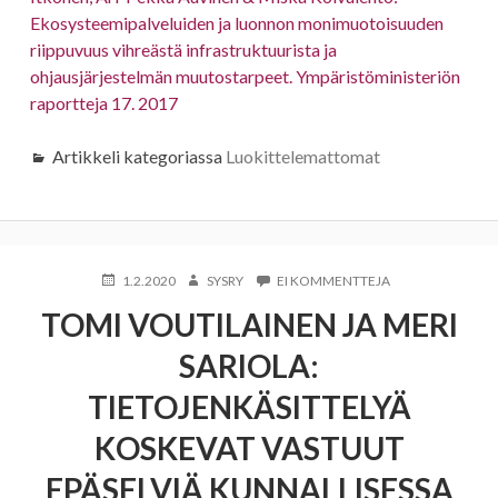
Ekosysteemipalveluiden ja luonnon monimuotoisuuden
riippuvuus vihreästä infrastruktuurista ja
ohjausjärjestelmän muutostarpeet. Ympäristöministeriön
raportteja 17. 2017
Artikkeli kategoriassa
Luokittelemattomat
KIRJOITETTU
KIRJOITTAJA
ARTIKKELIIN
1.2.2020
SYSRY
EI KOMMENTTEJA
TOMI
TOMI VOUTILAINEN JA MERI
VOUTILAINEN
JA
SARIOLA:
MERI
SARIOLA:
TIETOJENKÄSITTELYÄ
TIETOJENKÄSITT
KOSKEVAT
KOSKEVAT VASTUUT
VASTUUT
EPÄSELVIÄ
EPÄSELVIÄ KUNNALLISESSA
KUNNALLISESSA