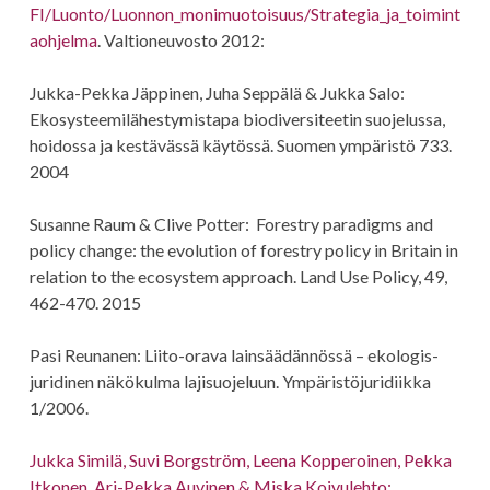
FI/Luonto/Luonnon_monimuotoisuus/Strategia_ja_toimint
aohjelma
. Valtioneuvosto 2012:
Jukka-Pekka Jäppinen, Juha Seppälä & Jukka Salo:
Ekosysteemilähestymistapa biodiversiteetin suojelussa,
hoidossa ja kestävässä käytössä. Suomen ympäristö 733.
2004
Susanne Raum & Clive Potter: Forestry paradigms and
policy change: the evolution of forestry policy in Britain in
relation to the ecosystem approach. Land Use Policy, 49,
462-470. 2015
Pasi Reunanen: Liito-orava lainsäädännössä – ekologis-
juridinen näkökulma lajisuojeluun. Ympäristöjuridiikka
1/2006.
Jukka Similä, Suvi Borgström, Leena Kopperoinen, Pekka
Itkonen, Ari-Pekka Auvinen & Miska Koivulehto: