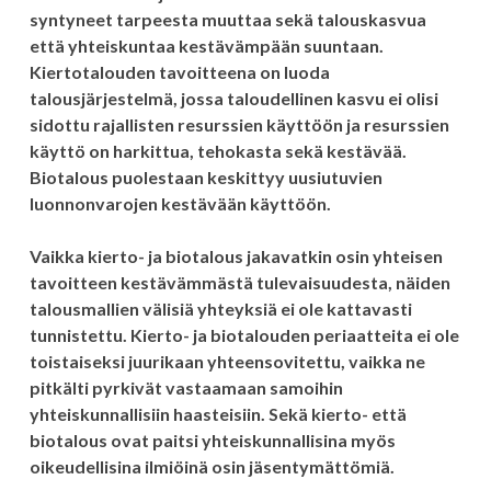
syntyneet tarpeesta muuttaa sekä talouskasvua
että yhteiskuntaa kestävämpään suuntaan.
Kiertotalouden tavoitteena on luoda
talousjärjestelmä, jossa taloudellinen kasvu ei olisi
sidottu rajallisten resurssien käyttöön ja resurssien
käyttö on harkittua, tehokasta sekä kestävää.
Biotalous puolestaan keskittyy uusiutuvien
luonnonvarojen kestävään käyttöön.
Vaikka kierto- ja biotalous jakavatkin osin yhteisen
tavoitteen kestävämmästä tulevaisuudesta, näiden
talousmallien välisiä yhteyksiä ei ole kattavasti
tunnistettu. Kierto- ja biotalouden periaatteita ei ole
toistaiseksi juurikaan yhteensovitettu, vaikka ne
pitkälti pyrkivät vastaamaan samoihin
yhteiskunnallisiin haasteisiin. Sekä kierto- että
biotalous ovat paitsi yhteiskunnallisina myös
oikeudellisina ilmiöinä osin jäsentymättömiä.