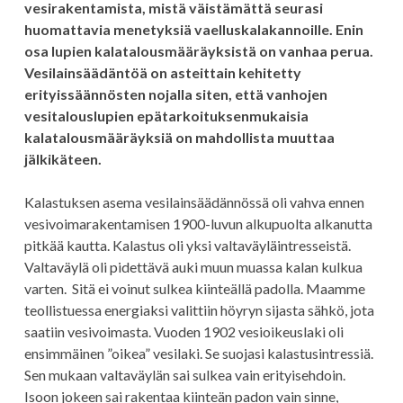
vesirakentamista, mistä väistämättä seurasi
huomattavia menetyksiä vaelluskalakannoille. Enin
osa lupien kalatalousmääräyksistä on vanhaa perua.
Vesilainsäädäntöä on asteittain kehitetty
erityissäännösten nojalla siten, että vanhojen
vesitalouslupien epätarkoituksenmukaisia
kalatalousmääräyksiä on mahdollista muuttaa
jälkikäteen.
Kalastuksen asema vesilainsäädännössä oli vahva ennen
vesivoimarakentamisen 1900-luvun alkupuolta alkanutta
pitkää kautta. Kalastus oli yksi valtaväyläintresseistä.
Valtaväylä oli pidettävä auki muun muassa kalan kulkua
varten. Sitä ei voinut sulkea kiinteällä padolla. Maamme
teollistuessa energiaksi valittiin höyryn sijasta sähkö, jota
saatiin vesivoimasta. Vuoden 1902 vesioikeuslaki oli
ensimmäinen ”oikea” vesilaki. Se suojasi kalastusintressiä.
Sen mukaan valtaväylän sai sulkea vain erityisehdoin.
Isoon jokeen sai rakentaa kiinteän padon vain sinne,