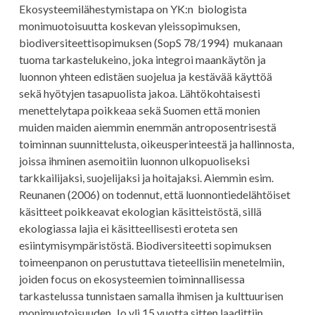
Ekosysteemilähestymistapa on YK:n biologista
monimuotoisuutta koskevan yleissopimuksen,
biodiversiteettisopimuksen (SopS 78/1994) mukanaan
tuoma tarkastelukeino, joka integroi maankäytön ja
luonnon yhteen edistäen suojelua ja kestävää käyttöä
sekä hyötyjen tasapuolista jakoa. Lähtökohtaisesti
menettelytapa poikkeaa sekä Suomen että monien
muiden maiden aiemmin enemmän antroposentrisestä
toiminnan suunnittelusta, oikeusperinteestä ja hallinnosta,
joissa ihminen asemoitiin luonnon ulkopuoliseksi
tarkkailijaksi, suojelijaksi ja hoitajaksi. Aiemmin esim.
Reunanen (2006) on todennut, että luonnontiedelähtöiset
käsitteet poikkeavat ekologian käsitteistöstä, sillä
ekologiassa lajia ei käsitteellisesti eroteta sen
esiintymisympäristöstä. Biodiversiteetti sopimuksen
toimeenpanon on perustuttava tieteellisiin menetelmiin,
joiden focus on ekosysteemien toiminnallisessa
tarkastelussa tunnistaen samalla ihmisen ja kulttuurisen
monimuotoisuuden. Jo yli 15 vuotta sitten laadittiin