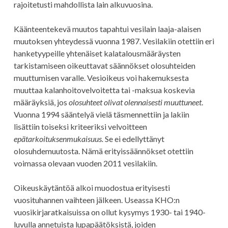
rajoitetusti mahdollista lain alkuvuosina.
Käänteentekevä muutos tapahtui vesilain laaja-alaisen
muutoksen yhteydessä vuonna 1987. Vesilakiin otettiin eri
hanketyypeille yhtenäiset kalatalousmääräysten
tarkistamiseen oikeuttavat säännökset olosuhteiden
muuttumisen varalle. Vesioikeus voi hakemuksesta
muuttaa kalanhoitovelvoitetta tai -maksua koskevia
määräyksiä, jos
olosuhteet olivat olennaisesti muuttuneet
.
Vuonna 1994 sääntelyä vielä täsmennettiin ja lakiin
lisättiin toiseksi kriteeriksi velvoitteen
epätarkoituksenmukaisuus.
Se ei edellyttänyt
olosuhdemuutosta. Nämä erityissäännökset otettiin
voimassa olevaan vuoden 2011 vesilakiin.
Oikeuskäytäntöä alkoi muodostua erityisesti
vuosituhannen vaihteen jälkeen. Useassa KHO:n
vuosikirjaratkaisuissa on ollut kysymys 1930- tai 1940-
luvulla annetuista lupapäätöksistä, joiden