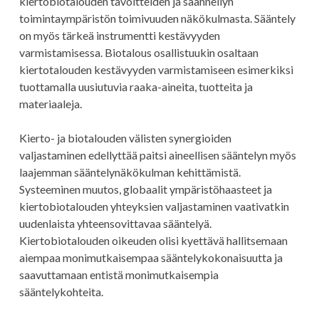
kiertobiotalouden tavoitteiden ja säännellyn
toimintaympäristön toimivuuden näkökulmasta. Sääntely
on myös tärkeä instrumentti kestävyyden
varmistamisessa. Biotalous osallistuukin osaltaan
kiertotalouden kestävyyden varmistamiseen esimerkiksi
tuottamalla uusiutuvia raaka-aineita, tuotteita ja
materiaaleja.
Kierto- ja biotalouden välisten synergioiden
valjastaminen edellyttää paitsi aineellisen sääntelyn myös
laajemman sääntelynäkökulman kehittämistä.
Systeeminen muutos, globaalit ympäristöhaasteet ja
kiertobiotalouden yhteyksien valjastaminen vaativatkin
uudenlaista yhteensovittavaa sääntelyä.
Kiertobiotalouden oikeuden olisi kyettävä hallitsemaan
aiempaa monimutkaisempaa sääntelykokonaisuutta ja
saavuttamaan entistä monimutkaisempia
sääntelykohteita.