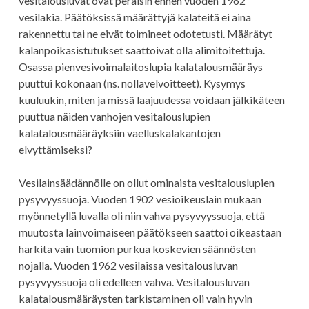
vesitalousluvat ovat peräisin ennen vuoden 1962
vesilakia. Päätöksissä määrättyjä kalateitä ei aina
rakennettu tai ne eivät toimineet odotetusti. Määrätyt
kalanpoikasistutukset saattoivat olla alimitoitettuja.
Osassa pienvesivoimalaitoslupia kalatalousmääräys
puuttui kokonaan (ns. nollavelvoitteet). Kysymys
kuuluukin, miten ja missä laajuudessa voidaan jälkikäteen
puuttua näiden vanhojen vesitalouslupien
kalatalousmääräyksiin vaelluskalakantojen
elvyttämiseksi?
Vesilainsäädännölle on ollut ominaista vesitalouslupien
pysyvyyssuoja. Vuoden 1902 vesioikeuslain mukaan
myönnetyllä luvalla oli niin vahva pysyvyyssuoja, että
muutosta lainvoimaiseen päätökseen saattoi oikeastaan
harkita vain tuomion purkua koskevien säännösten
nojalla. Vuoden 1962 vesilaissa vesitalousluvan
pysyvyyssuoja oli edelleen vahva. Vesitalousluvan
kalatalousmääräysten tarkistaminen oli vain hyvin