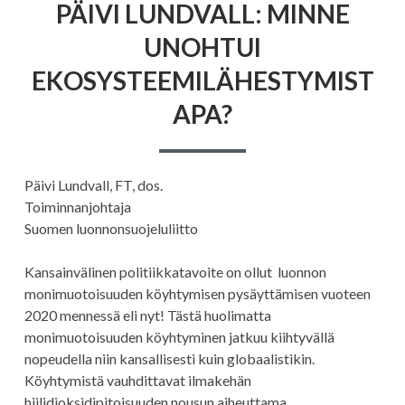
PÄIVI LUNDVALL: MINNE
LUNDVALL:
MINNE
UNOHTUI
UNOHTUI
EKOSYSTEEMILÄ
EKOSYSTEEMILÄHESTYMIST
APA?
Päivi Lundvall, FT, dos.
Toiminnanjohtaja
Suomen luonnonsuojeluliitto
Kansainvälinen politiikkatavoite on ollut luonnon
monimuotoisuuden köyhtymisen pysäyttämisen vuoteen
2020 mennessä eli nyt! Tästä huolimatta
monimuotoisuuden köyhtyminen jatkuu kiihtyvällä
nopeudella niin kansallisesti kuin globaalistikin.
Köyhtymistä vauhdittavat ilmakehän
hiilidioksidipitoisuuden nousun aiheuttama