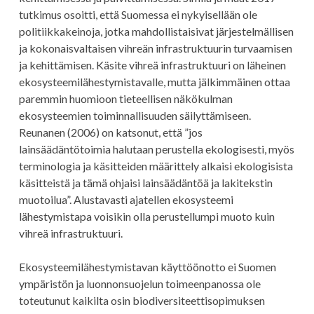
tutkimus osoitti, että Suomessa ei nykyisellään ole
politiikkakeinoja, jotka mahdollistaisivat järjestelmällisen
ja kokonaisvaltaisen vihreän infrastruktuurin turvaamisen
ja kehittämisen. Käsite vihreä infrastruktuuri on läheinen
ekosysteemilähestymistavalle, mutta jälkimmäinen ottaa
paremmin huomioon tieteellisen näkökulman
ekosysteemien toiminnallisuuden säilyttämiseen.
Reunanen (2006) on katsonut, että ”jos
lainsäädäntötoimia halutaan perustella ekologisesti, myös
terminologia ja käsitteiden määrittely alkaisi ekologisista
käsitteistä ja tämä ohjaisi lainsäädäntöä ja lakitekstin
muotoilua”. Alustavasti ajatellen ekosysteemi
lähestymistapa voisikin olla perustellumpi muoto kuin
vihreä infrastruktuuri.
Ekosysteemilähestymistavan käyttöönotto ei Suomen
ympäristön ja luonnonsuojelun toimeenpanossa ole
toteutunut kaikilta osin biodiversiteettisopimuksen