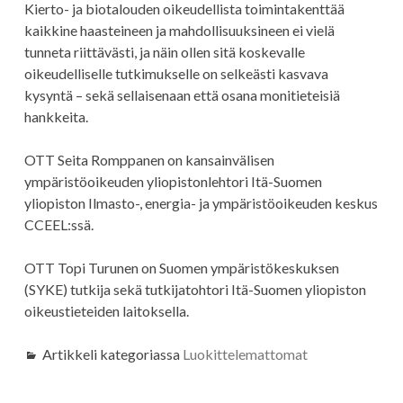
Kierto- ja biotalouden oikeudellista toimintakenttää
kaikkine haasteineen ja mahdollisuuksineen ei vielä
tunneta riittävästi, ja näin ollen sitä koskevalle
oikeudelliselle tutkimukselle on selkeästi kasvava
kysyntä – sekä sellaisenaan että osana monitieteisiä
hankkeita.
OTT Seita Romppanen on kansainvälisen
ympäristöoikeuden yliopistonlehtori Itä-Suomen
yliopiston Ilmasto-, energia- ja ympäristöoikeuden keskus
CCEEL:ssä.
OTT Topi Turunen on Suomen ympäristökeskuksen
(SYKE) tutkija sekä tutkijatohtori Itä-Suomen yliopiston
oikeustieteiden laitoksella.
Artikkeli kategoriassa
Luokittelemattomat