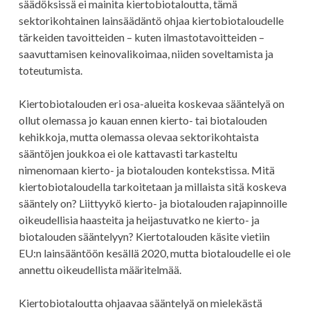
säädöksissä ei mainita kiertobiotaloutta, tämä
sektorikohtainen lainsäädäntö ohjaa kiertobiotaloudelle
tärkeiden tavoitteiden – kuten ilmastotavoitteiden –
saavuttamisen keinovalikoimaa, niiden soveltamista ja
toteutumista.
Kiertobiotalouden eri osa-alueita koskevaa sääntelyä on
ollut olemassa jo kauan ennen kierto- tai biotalouden
kehikkoja, mutta olemassa olevaa sektorikohtaista
sääntöjen joukkoa ei ole kattavasti tarkasteltu
nimenomaan kierto- ja biotalouden kontekstissa. Mitä
kiertobiotaloudella tarkoitetaan ja millaista sitä koskeva
sääntely on? Liittyykö kierto- ja biotalouden rajapinnoille
oikeudellisia haasteita ja heijastuvatko ne kierto- ja
biotalouden sääntelyyn? Kiertotalouden käsite vietiin
EU:n lainsääntöön kesällä 2020, mutta biotaloudelle ei ole
annettu oikeudellista määritelmää.
Kiertobiotaloutta ohjaavaa sääntelyä on mielekästä