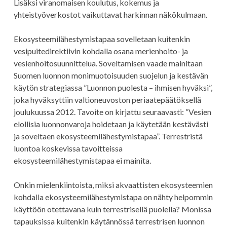
Lisäksi viranomaisen koulutus, kokemus ja
yhteistyöverkostot vaikuttavat harkinnan näkökulmaan.
Ekosysteemilähestymistapaa sovelletaan kuitenkin
vesipuitedirektiivin kohdalla osana merienhoito- ja
vesienhoitosuunnittelua. Soveltamisen vaade mainitaan
Suomen luonnon monimuotoisuuden suojelun ja kestävän
käytön strategiassa ”Luonnon puolesta – ihmisen hyväksi”,
joka hyväksyttiin valtioneuvoston periaatepäätöksellä
joulukuussa 2012. Tavoite on kirjattu seuraavasti: ”Vesien
elollisia luonnonvaroja hoidetaan ja käytetään kestävästi
ja soveltaen ekosysteemilähestymistapaa”. Terrestristä
luontoa koskevissa tavoitteissa
ekosysteemilähestymistapaa ei mainita.
Onkin mielenkiintoista, miksi akvaattisten ekosysteemien
kohdalla ekosysteemilähestymistapa on nähty helpommin
käyttöön otettavana kuin terrestrisellä puolella? Monissa
tapauksissa kuitenkin käytännössä terrestrisen luonnon