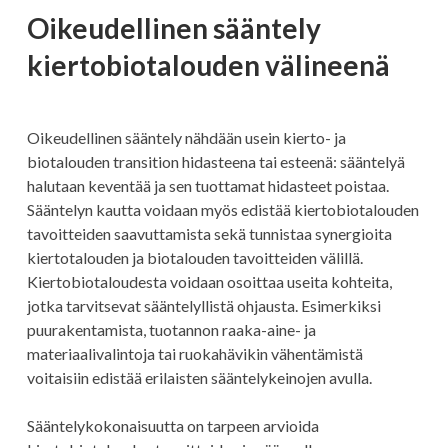
Oikeudellinen sääntely
kiertobiotalouden välineenä
Oikeudellinen sääntely nähdään usein kierto- ja
biotalouden transition hidasteena tai esteenä: sääntelyä
halutaan keventää ja sen tuottamat hidasteet poistaa.
Sääntelyn kautta voidaan myös edistää kiertobiotalouden
tavoitteiden saavuttamista sekä tunnistaa synergioita
kiertotalouden ja biotalouden tavoitteiden välillä.
Kiertobiotaloudesta voidaan osoittaa useita kohteita,
jotka tarvitsevat sääntelyllistä ohjausta. Esimerkiksi
puurakentamista, tuotannon raaka-aine- ja
materiaalivalintoja tai ruokahävikin vähentämistä
voitaisiin edistää erilaisten sääntelykeinojen avulla.
Sääntelykokonaisuutta on tarpeen arvioida