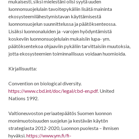
mukaisesti, siksi mielestäni olisi syytä uuden
luonnonsuojelulain tavoitepykäliin lisätä maininta
ekosysteemilähestymistavan käyttämisestä
luonnonsuojelun suunnittelussa ja päätöksenteossa.
Lisäksi luonnonaluiden ja -varojen hyödyntämistä
koskeviin luonnonsuojelulain mukaisiin lupa- ym.
päätöksentekoa ohjaaviin pykäliin tarvittaisiin muutoksia,
jotta ekosysteemien toiminnallisuus voidaan huomioida.
Kirjallisuutta:
Convention on biological diversity.
https://www.cbd.int/doc/legal/cbd-en.pdf
. United
Nations 1992.
Valtioneuvoston periaatepäätös Suomen luonnon
monimuotoisuuden suojelun ja kestävän käytön
strategiasta 2012-2020, Luonnon puolesta – ihmisen
hyväksi.
https://www.ym.fi/fi-