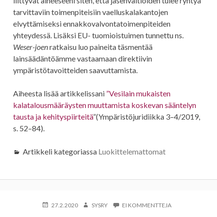
liittyvät aiheeseeni siten, että jäsenvaltioiden tulee ryhtyä
tarvittaviin toimenpiteisiin vaelluskalakantojen
elvyttämiseksi ennakkovalvontatoimenpiteiden
yhteydessä. Lisäksi EU- tuomioistuimen tunnettu ns.
Weser-joen
ratkaisu luo paineita täsmentää
lainsäädäntöämme vastaamaan direktiivin
ympäristötavoitteiden saavuttamista.
Aiheesta lisää artikkelissani
”Vesilain mukaisten
kalatalousmääräysten muuttamista koskevan sääntelyn
tausta ja kehityspiirteitä
”(Ympäristöjuridiikka 3–4/2019,
s. 52–84).
Artikkeli kategoriassa
Luokittelemattomat
KIRJOITETTU
KIRJOITTAJA
ARTIKKELIIN
27.2.2020
SYSRY
EI KOMMENTTEJA
PÄIVI