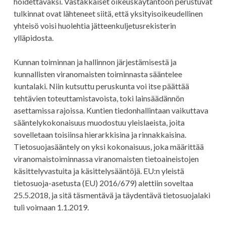
hoidettavaksi. Vastakkaiset oikeuskäytäntöön perustuvat
tulkinnat ovat lähteneet siitä, että yksityisoikeudellinen
yhteisö voisi huolehtia jätteenkuljetusrekisterin
ylläpidosta.
Kunnan toiminnan ja hallinnon järjestämisestä ja
kunnallisten viranomaisten toiminnasta sääntelee
kuntalaki. Niin kutsuttu peruskunta voi itse päättää
tehtävien toteuttamistavoista, toki lainsäädännön
asettamissa rajoissa. Kuntien tiedonhallintaan vaikuttava
sääntelykokonaisuus muodostuu yleislaeista, joita
sovelletaan toisiinsa hierarkkisina ja rinnakkaisina.
Tietosuojasääntely on yksi kokonaisuus, joka määrittää
viranomaistoiminnassa viranomaisten tietoaineistojen
käsittelyvastuita ja käsittelysääntöjä. EU:n yleistä
tietosuoja-asetusta (EU) 2016/679) alettiin soveltaa
25.5.2018, ja sitä täsmentävä ja täydentävä tietosuojalaki
tuli voimaan 1.1.2019.