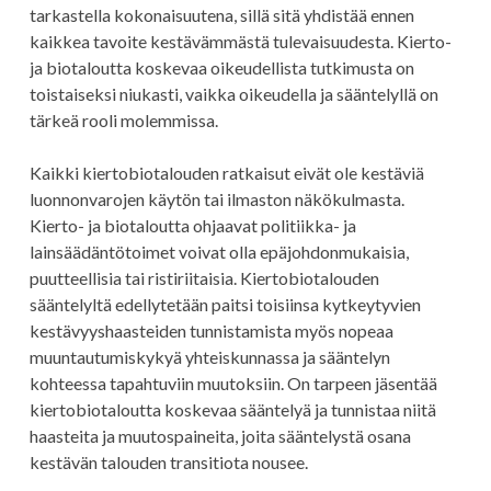
tarkastella kokonaisuutena, sillä sitä yhdistää ennen
kaikkea tavoite kestävämmästä tulevaisuudesta. Kierto-
ja biotaloutta koskevaa oikeudellista tutkimusta on
toistaiseksi niukasti, vaikka oikeudella ja sääntelyllä on
tärkeä rooli molemmissa.
Kaikki kiertobiotalouden ratkaisut eivät ole kestäviä
luonnonvarojen käytön tai ilmaston näkökulmasta.
Kierto- ja biotaloutta ohjaavat politiikka- ja
lainsäädäntötoimet voivat olla epäjohdonmukaisia,
puutteellisia tai ristiriitaisia. Kiertobiotalouden
sääntelyltä edellytetään paitsi toisiinsa kytkeytyvien
kestävyyshaasteiden tunnistamista myös nopeaa
muuntautumiskykyä yhteiskunnassa ja sääntelyn
kohteessa tapahtuviin muutoksiin. On tarpeen jäsentää
kiertobiotaloutta koskevaa sääntelyä ja tunnistaa niitä
haasteita ja muutospaineita, joita sääntelystä osana
kestävän talouden transitiota nousee.