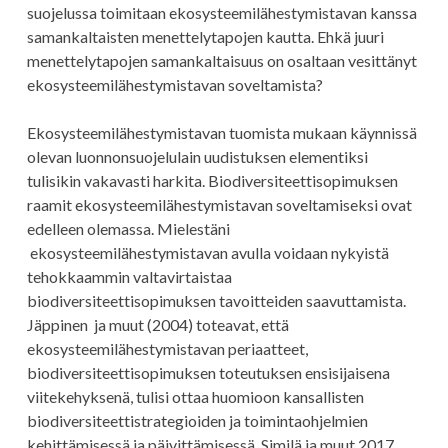
suojelussa toimitaan ekosysteemilähestymistavan kanssa
samankaltaisten menettelytapojen kautta. Ehkä juuri
menettelytapojen samankaltaisuus on osaltaan vesittänyt
ekosysteemilähestymistavan soveltamista?
Ekosysteemilähestymistavan tuomista mukaan käynnissä
olevan luonnonsuojelulain uudistuksen elementiksi
tulisikin vakavasti harkita. Biodiversiteettisopimuksen
raamit ekosysteemilähestymistavan soveltamiseksi ovat
edelleen olemassa. Mielestäni
ekosysteemilähestymistavan avulla voidaan nykyistä
tehokkaammin valtavirtaistaa
biodiversiteettisopimuksen tavoitteiden saavuttamista.
Jäppinen ja muut (2004) toteavat, että
ekosysteemilähestymistavan periaatteet,
biodiversiteettisopimuksen toteutuksen ensisijaisena
viitekehyksenä, tulisi ottaa huomioon kansallisten
biodiversiteettistrategioiden ja toimintaohjelmien
kehittämisessä ja päivittämisessä. Similä ja muut 2017