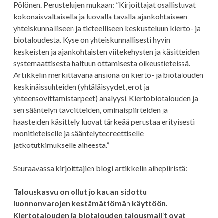
Pölönen. Perustelujen mukaan: ”Kirjoittajat osallistuvat
kokonaisvaltaisella ja luovalla tavalla ajankohtaiseen
yhteiskunnalliseen ja tieteelliseen keskusteluun kierto- ja
biotaloudesta. Kyse on yhteiskunnallisesti hyvin
keskeisten ja ajankohtaisten viitekehysten ja käsitteiden
systemaattisesta haltuun ottamisesta oikeustieteissä.
Artikkelin merkittävänä ansiona on kierto- ja biotalouden
keskinäissuhteiden (yhtäläisyydet, erot ja
yhteensovittamistarpeet) analyysi. Kiertobiotalouden ja
sen sääntelyn tavoitteiden, ominaispiirteiden ja
haasteiden käsittely luovat tärkeää perustaa erityisesti
monitieteiselle ja sääntelyteoreettiselle
jatkotutkimukselle aiheesta.”
Seuraavassa kirjoittajien blogi artikkelin aihepiiristä:
Talouskasvu on ollut jo kauan sidottu
luonnonvarojen kestämättömän käyttöön.
Kiertotalouden ja biotalouden talousmallit ovat