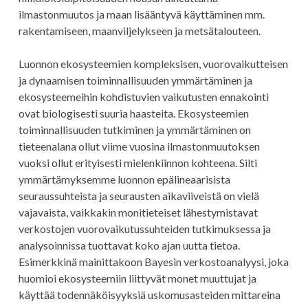
ilmastonmuutos ja maan lisääntyvä käyttäminen mm.
rakentamiseen, maanviljelykseen ja metsätalouteen.
Luonnon ekosysteemien kompleksisen, vuorovaikutteisen
ja dynaamisen toiminnallisuuden ymmärtäminen ja
ekosysteemeihin kohdistuvien vaikutusten ennakointi
ovat biologisesti suuria haasteita. Ekosysteemien
toiminnallisuuden tutkiminen ja ymmärtäminen on
tieteenalana ollut viime vuosina ilmastonmuutoksen
vuoksi ollut erityisesti mielenkiinnon kohteena. Silti
ymmärtämyksemme luonnon epälineaarisista
seuraussuhteista ja seurausten aikaviiveistä on vielä
vajavaista, vaikkakin monitieteiset lähestymistavat
verkostojen vuorovaikutussuhteiden tutkimuksessa ja
analysoinnissa tuottavat koko ajan uutta tietoa.
Esimerkkinä mainittakoon Bayesin verkostoanalyysi, joka
huomioi ekosysteemiin liittyvät monet muuttujat ja
käyttää todennäköisyyksiä uskomusasteiden mittareina