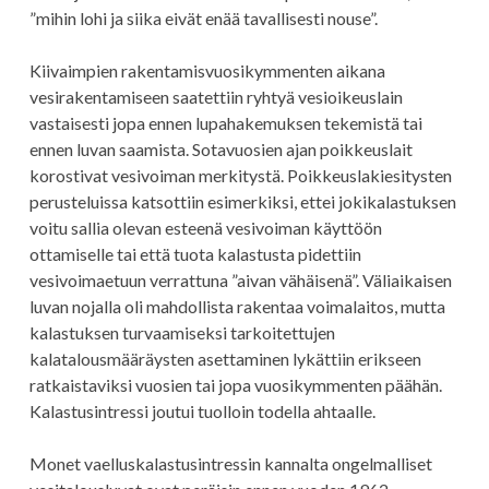
”mihin lohi ja siika eivät enää tavallisesti nouse”.
Kiivaimpien rakentamisvuosikymmenten aikana
vesirakentamiseen saatettiin ryhtyä vesioikeuslain
vastaisesti jopa ennen lupahakemuksen tekemistä tai
ennen luvan saamista. Sotavuosien ajan poikkeuslait
korostivat vesivoiman merkitystä. Poikkeuslakiesitysten
perusteluissa katsottiin esimerkiksi, ettei jokikalastuksen
voitu sallia olevan esteenä vesivoiman käyttöön
ottamiselle tai että tuota kalastusta pidettiin
vesivoimaetuun verrattuna ”aivan vähäisenä”. Väliaikaisen
luvan nojalla oli mahdollista rakentaa voimalaitos, mutta
kalastuksen turvaamiseksi tarkoitettujen
kalatalousmääräysten asettaminen lykättiin erikseen
ratkaistaviksi vuosien tai jopa vuosikymmenten päähän.
Kalastusintressi joutui tuolloin todella ahtaalle.
Monet vaelluskalastusintressin kannalta ongelmalliset