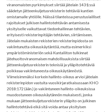
viranomaisten pyrkimykset siirtää jätelain 143 §:ssä
säädetyn jätteenkuljetusrekisterin tehtäviä kuntien
omistamalle yhtiölle. Näissä tilanteissa perustuslailliset
rajoitukset julkisen hallintotehtävän antamisesta
yksityiselle vaikuttavat tiedonhallinnan tehtävien,
erityisesti rekisterinpitäjän tehtävien, siirtämiseen.
Jätelain mukaisten rekisterien rekisterinpidosta on
vakiintunutta oikeuskäytäntöä, mutta esimerkiksi
ympäristöministeriön sekä Kuntaliiton tulkinnat
jätehuoltoviranomaisen mahdollisuuksista siirtää
jätteenkuljetusrekisterin teknisiä ja ylläpitotehtäviä
poikkeaa vakiintuneesta oikeuskäytännöstä.
Viimeisimmäksi korkein hallinto-oikeus arvioi jätelain
rekisterinpidon vastuita vuosikirjaratkaisussaan KHO
2018:172 (ään.) jo vakiintuneen hallinto-oikeuksissa
muodostuneen oikeuskäytännön mukaisesti, jonka
mukaan jätteenkuljetusrekisterin ylläpito on julkinen
hallintotehtävä eikä sitä voida antaa yksityisen