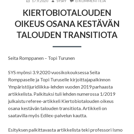
KIRJOITETTU
KIRJOITTAJA
ARTIKKELIIN
17.9.2020
SYSRY
EI KOMMENTTEJA
KIERTOBIOTALO
KIERTOBIOTALOUDEN
OIKEUS
OSANA
OIKEUS OSANA KESTÄVÄN
KESTÄVÄN
TALOUDEN
TALOUDEN TRANSITIOTA
TRANSITIOTA
Seita Romppanen – Topi Turunen
SYS myönsi 3.9.2020 vuosikokouksessa Seita
Romppaselle ja Topi Turuselle kirjoittajapalkinnon
Ympäristöjuridiikka-lehden vuoden 2019 parhaasta
artikkelista. Palkituksi tuli lehden numerossa 1/2019
julkaistu referee-artikkeli Kiertobiotalouden oikeus
osana kestävän talouden transitiota. Artikkeli on
saatavilla myös Edilex-palvelun kautta.
Esityksen palkittavasta artikkelista teki professori Ismo