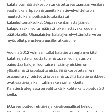
kalatalousmääräykset on tarkistettu vastaamaan vesilain
vaatimuksia. Epäonnistuneita kalatievelvoitteita on
muutettu kalanpoikasistutuksiksi tai
kalanhoitomaksuiksi. Onpa rakentamatta jäänyt
kalaporraskin voitu määrätä rakennettavaksi uudella
päätöksellä. Uhanalaisten kalalajien elvyttämistarve on
myös ollut perusteena uusille ratkaisuille.
Vuonna 2012 voimaan tullut kalatiestrategia merkitsi
kalatieajattelun uutta tulemista. Sen ydinajatus on
painottaa kalojen luontaisen lisääntymiskierron
ylläpitämistä ja palauttamista. Siinä korostetaan eri
osapuolten yhteistyötä ja osaamista, sillä kalatiehankkeet
ovat vaativia ja kalliitakin rakennushankkeita.
Kalatiestrategiassa on valittu kärkikohteiksi 55 patoa 20
joella.
EU:n vesipuitedirektiivin jälkivalvonnalliset keinot