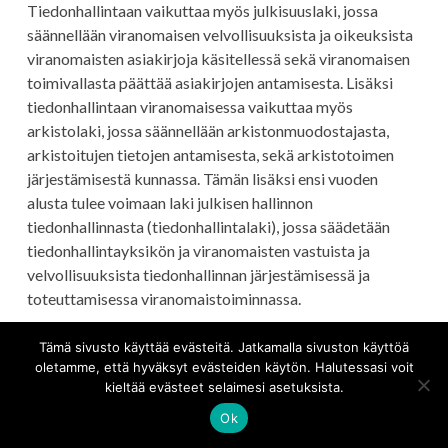
Tiedonhallintaan vaikuttaa myös julkisuuslaki, jossa
säännellään viranomaisen velvollisuuksista ja oikeuksista
viranomaisten asiakirjoja käsitellessä sekä viranomaisen
toimivallasta päättää asiakirjojen antamisesta. Lisäksi
tiedonhallintaan viranomaisessa vaikuttaa myös
arkistolaki, jossa säännellään arkistonmuodostajasta,
arkistoitujen tietojen antamisesta, sekä arkistotoimen
järjestämisestä kunnassa. Tämän lisäksi ensi vuoden
alusta tulee voimaan laki julkisen hallinnon
tiedonhallinnasta (tiedonhallintalaki), jossa säädetään
tiedonhallintayksikön ja viranomaisten vastuista ja
velvollisuuksista tiedonhallinnan järjestämisessä ja
toteuttamisessa viranomaistoiminnassa.
Näiden yleislakien lisäksi asiaan vaikuttaa kuntaa
Tämä sivusto käyttää evästeitä. Jatkamalla sivuston käyttöä
oletamme, että hyväksyt evästeiden käytön. Halutessasi voit
koskeva erityislainsäädäntö. Jätelaissa on säädetty
kieltää evästeet selaimesi asetuksista.
tarkemmin kunnan järjestämästä jätehuollosta. Jätelaki
sisältää säännökset myös eräistä henkilötietojen
Ok
käsittelyyn liittyvistä yksityiskohdista ja julkisina