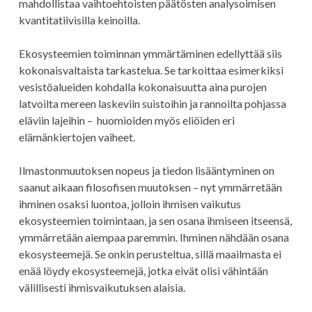
mahdollistaa vaihtoehtoisten päätösten analysoimisen
kvantitatiivisilla keinoilla.
Ekosysteemien toiminnan ymmärtäminen edellyttää siis
kokonaisvaltaista tarkastelua. Se tarkoittaa esimerkiksi
vesistöalueiden kohdalla kokonaisuutta aina purojen
latvoilta mereen laskeviin suistoihin ja rannoilta pohjassa
eläviin lajeihin – huomioiden myös eliöiden eri
elämänkiertojen vaiheet.
Ilmastonmuutoksen nopeus ja tiedon lisääntyminen on
saanut aikaan filosofisen muutoksen – nyt ymmärretään
ihminen osaksi luontoa, jolloin ihmisen vaikutus
ekosysteemien toimintaan, ja sen osana ihmiseen itseensä,
ymmärretään aiempaa paremmin. Ihminen nähdään osana
ekosysteemejä. Se onkin perusteltua, sillä maailmasta ei
enää löydy ekosysteemejä, jotka eivät olisi vähintään
välillisesti ihmisvaikutuksen alaisia.