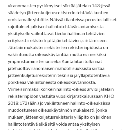
viranomaisten pyrkimykset siirtää jätelain 143 §:ssä
säädetyn jätteenkuljetusrekisterin tehtäviä kuntien
omistamalle yhtiölle. Näissä tilanteissa perustuslailliset
rajoitukset julkisen hallintotehtävän antamisesta
yksityiselle vaikuttavat tiedonhallinnan tehtävien,
erityisesti rekisterinpitäjän tehtävien, siirtämiseen.
Jätelain mukaisten rekisterien rekisterinpidosta on
vakiintunutta oikeuskäytäntöä, mutta esimerkiksi
ympäristöministeriön sekä Kuntaliiton tulkinnat
jätehuoltoviranomaisen mahdollisuuksista siirtää
jätteenkuljetusrekisterin teknisiä ja ylläpitotehtäviä
poikkeaa vakiintuneesta oikeuskäytännöstä.
Viimeisimmäksi korkein hallinto-oikeus arvioi jätelain
rekisterinpidon vastuita vuosikirjaratkaisussaan KHO
2018:172 (ään.) jo vakiintuneen hallinto-oikeuksissa
muodostuneen oikeuskäytännön mukaisesti, jonka
mukaan jätteenkuljetusrekisterin ylläpito on julkinen
hallintotehtävä eikä sitä voida antaa yksityisen