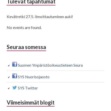
Sivupalkki
Tulevat tapahtumat
Kevätretki 27.5. Ilmoittautuminen auki!
No events are found.
Seuraa somessa
Suomen Ympäristöoikeustieteen Seura
SYS Nuorisojaosto
SYS Twitter
Viimeisimmät blogit