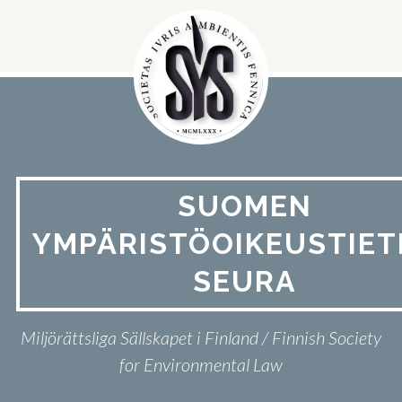
Hyppää
sisältöön
SUOMEN
YMPÄRISTÖOIKEUSTIET
SEURA
Miljörättsliga Sällskapet i Finland / Finnish Society
for Environmental Law