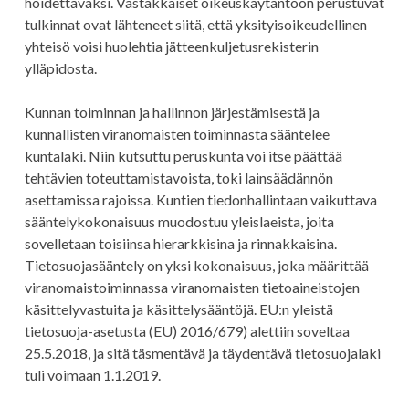
hoidettavaksi. Vastakkaiset oikeuskäytäntöön perustuvat
tulkinnat ovat lähteneet siitä, että yksityisoikeudellinen
yhteisö voisi huolehtia jätteenkuljetusrekisterin
ylläpidosta.
Kunnan toiminnan ja hallinnon järjestämisestä ja
kunnallisten viranomaisten toiminnasta sääntelee
kuntalaki. Niin kutsuttu peruskunta voi itse päättää
tehtävien toteuttamistavoista, toki lainsäädännön
asettamissa rajoissa. Kuntien tiedonhallintaan vaikuttava
sääntelykokonaisuus muodostuu yleislaeista, joita
sovelletaan toisiinsa hierarkkisina ja rinnakkaisina.
Tietosuojasääntely on yksi kokonaisuus, joka määrittää
viranomaistoiminnassa viranomaisten tietoaineistojen
käsittelyvastuita ja käsittelysääntöjä. EU:n yleistä
tietosuoja-asetusta (EU) 2016/679) alettiin soveltaa
25.5.2018, ja sitä täsmentävä ja täydentävä tietosuojalaki
tuli voimaan 1.1.2019.