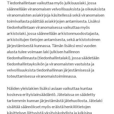
Tiedonhallintaan vaikuttaa myös julkisuuslaki, jossa
säännellään viranomaisen velvollisuuksista ja oikeuksista
viranomaisten asiakirjoja käsitellessä sekä viranomaisen
toimivallasta päättää asiakirjojen antamisesta. Lisäksi
tiedonhallintaan viranomaisessa vaikuttaa myös
arkistolaki, jossa säännellään arkistonmuodostajasta,
arkistoitujen tietojen antamisesta, sekä arkistotoimen
järjestämisestä kunnassa. Tämän lisäksi ensi vuoden
alusta tulee voimaan laki julkisen hallinnon
tiedonhallinnasta (tiedonhallintalaki), jossa säädetään
tiedonhallintayksikön ja viranomaisten vastuista ja
velvollisuuksista tiedonhallinnan järjestämisessä ja
toteuttamisessa viranomaistoiminnassa.
Näiden yleislakien lisäksi asiaan vaikuttaa kuntaa
koskeva erityislainsäädäntö. Jätelaissa on säädetty
tarkemmin kunnan järjestämästä jätehuollosta. Jätelaki
sisältää säännökset myös eräistä henkilötietojen
käsittelyyn liittyvistä yksityiskohdista ja julkisina