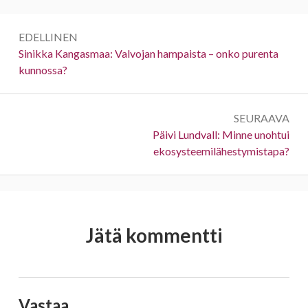
Artikkelien
EDELLINEN
selaus
Edellinen:
Sinikka Kangasmaa: Valvojan hampaista – onko purenta
kunnossa?
SEURAAVA
Seuraava:
Päivi Lundvall: Minne unohtui
ekosysteemilähestymistapa?
Jätä kommentti
Vastaa