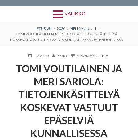
VALIKKO
MURUPOLKU
ETUSIVU
2020
HELMIKUU
1
TOMI VOUTILAINEN JA MERI SARIOLA: TIETOJENKÄSITTELYÄ
KOSKEVAT VASTUUT EPÄSELVIÄ KUNNALLISESSA JÄTEHUOLLOSSA
KIRJOITETTU
KIRJOITTAJA
ARTIKKELIIN
1.2.2020
SYSRY
EI KOMMENTTEJA
TOMI
TOMI VOUTILAINEN JA
VOUTILAINEN
JA
MERI
MERI SARIOLA:
SARIOLA:
TIETOJENKÄSITT
TIETOJENKÄSITTELYÄ
KOSKEVAT
VASTUUT
KOSKEVAT VASTUUT
EPÄSELVIÄ
KUNNALLISESSA
JÄTEHUOLLOSSA
EPÄSELVIÄ
KUNNALLISESSA