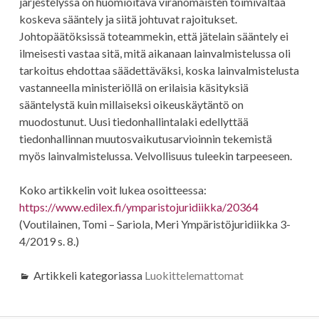
järjestelyssä on huomioitava viranomaisten toimivaltaa
koskeva sääntely ja siitä johtuvat rajoitukset.
Johtopäätöksissä toteammekin, että jätelain sääntely ei
ilmeisesti vastaa sitä, mitä aikanaan lainvalmistelussa oli
tarkoitus ehdottaa säädettäväksi, koska lainvalmistelusta
vastanneella ministeriöllä on erilaisia käsityksiä
sääntelystä kuin millaiseksi oikeuskäytäntö on
muodostunut. Uusi tiedonhallintalaki edellyttää
tiedonhallinnan muutosvaikutusarvioinnin tekemistä
myös lainvalmistelussa. Velvollisuus tuleekin tarpeeseen.
Koko artikkelin voit lukea osoitteessa:
https://www.edilex.fi/ymparistojuridiikka/20364
(Voutilainen, Tomi – Sariola, Meri Ympäristöjuridiikka 3-
4/2019 s. 8.)
Artikkeli kategoriassa
Luokittelemattomat