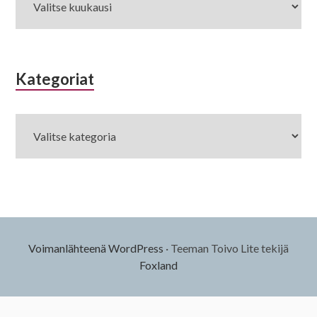
Kategoriat
Kategoriat
Voimanlähteenä WordPress
·
Teeman Toivo Lite tekijä
Foxland