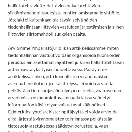
hallintotehtävinä pidettävien palvelutehtävien
siirtämismahdollisuuksista kuntien omistamalle yhtiölle.
Jätelaki ei kuitenkaan ole täysin selvä näiden
tiedonhallintaan liittyvien vastuiden järjestämisen ja siihen
liittyvien siirtomahdollisuuksien osalta.
Arvioimme Ympäristöjuridiikan artikkelissamme, miten
tiedonhallinnan vastuut voidaan organisoida huomioiden
perustuslain asettamat rajoitteet julkisen hallintotehtävän
antamisesta yksityisen hoidettavaksi. Päädymme
artikkelissa siihen, että kunnallisten viranomaisten
asemaa henkilötietojen käsittelyssä ei voida arvioida
pelkästään tietosuojasääntelyn perusteella, vaan aseman
arvioinnissa on huomioitava muualla laissa säädetyt
informaation käsittelyyn vaikuttavat säännökset.
Esimerkiksi yhteisrekisterinpitäjyyttä ei voida arvioida
eikä järjestää viranomaisten toiminnassa pelkästään
tietosuoja-asetuksessa säädetyn perusteella, vaan