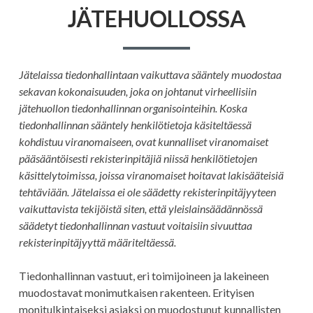
JÄTEHUOLLOSSA
Jätelaissa tiedonhallintaan vaikuttava sääntely muodostaa
sekavan kokonaisuuden, joka on johtanut virheellisiin
jätehuollon tiedonhallinnan organisointeihin. Koska
tiedonhallinnan sääntely henkilötietoja käsiteltäessä
kohdistuu viranomaiseen, ovat kunnalliset viranomaiset
pääsääntöisesti rekisterinpitäjiä niissä henkilötietojen
käsittelytoimissa, joissa viranomaiset hoitavat lakisääteisiä
tehtäviään. Jätelaissa ei ole säädetty rekisterinpitäjyyteen
vaikuttavista tekijöistä siten, että yleislainsäädännössä
säädetyt tiedonhallinnan vastuut voitaisiin sivuuttaa
rekisterinpitäjyyttä määriteltäessä.
Tiedonhallinnan vastuut, eri toimijoineen ja lakeineen
muodostavat monimutkaisen rakenteen. Erityisen
monitulkintaiseksi asiaksi on muodostunut kunnallisten