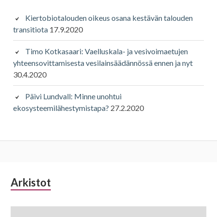
Kiertobiotalouden oikeus osana kestävän talouden
transitiota
17.9.2020
Timo Kotkasaari: Vaelluskala- ja vesivoimaetujen
yhteensovittamisesta vesilainsäädännössä ennen ja nyt
30.4.2020
Päivi Lundvall: Minne unohtui
ekosysteemilähestymistapa?
27.2.2020
Alapalkin
Arkistot
Arkistot
sivupalkki