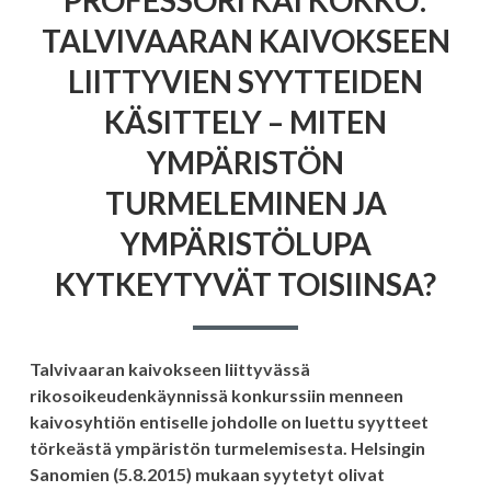
KOKKO:
TALVIVAARAN KAIVOKSEEN
TALVIVAARAN
KAIVOKSEEN
LIITTYVIEN SYYTTEIDEN
LIITTYVIEN
SYYTTEIDEN
KÄSITTELY – MITEN
KÄSITTELY
–
YMPÄRISTÖN
MITEN
YMPÄRISTÖN
TURMELEMINEN JA
TURMELEMINEN
JA
YMPÄRISTÖLUPA
YMPÄRISTÖLUPA
KYTKEYTYVÄT
TOISIINSA?
KYTKEYTYVÄT TOISIINSA?
Talvivaaran kaivokseen liittyvässä
rikosoikeudenkäynnissä konkurssiin menneen
kaivosyhtiön entiselle johdolle on luettu syytteet
törkeästä ympäristön turmelemisesta. Helsingin
Sanomien (5.8.2015) mukaan syytetyt olivat