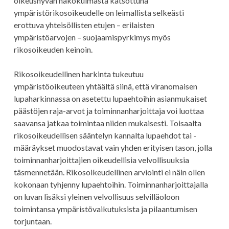
oikeushyvän näkökulmasta katsottuna
ympäristörikosoikeudelle on leimallista selkeästi
erottuva yhteisöllisten etujen – erilaisten
ympäristöarvojen – suojaamispyrkimys myös
rikosoikeuden keinoin.
Rikosoikeudellinen harkinta tukeutuu
ympäristöoikeuteen yhtäältä siinä, että viranomaisen
lupaharkinnassa on asetettu lupaehtoihin asianmukaiset
päästöjen raja-arvot ja toiminnanharjoittaja voi luottaa
saavansa jatkaa toimintaa niiden mukaisesti. Toisaalta
rikosoikeudellisen sääntelyn kannalta lupaehdot tai -
määräykset muodostavat vain yhden erityisen tason, jolla
toiminnanharjoittajien oikeudellisia velvollisuuksia
täsmennetään. Rikosoikeudellinen arviointi ei näin ollen
kokonaan tyhjenny lupaehtoihin. Toiminnanharjoittajalla
on luvan lisäksi yleinen velvollisuus selvilläoloon
toimintansa ympäristövaikutuksista ja pilaantumisen
torjuntaan.