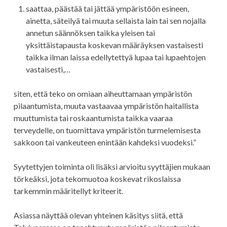
saattaa, päästää tai jättää ympäristöön esineen,
ainetta, säteilyä tai muuta sellaista lain tai sen nojalla
annetun säännöksen taikka yleisen tai
yksittäistapausta koskevan määräyksen vastaisesti
taikka ilman laissa edellytettyä lupaa tai lupaehtojen
vastaisesti,…
siten, että teko on omiaan aiheuttamaan ympäristön
pilaantumista, muuta vastaavaa ympäristön haitallista
muuttumista tai roskaantumista taikka vaaraa
terveydelle, on tuomittava ympäristön turmelemisesta
sakkoon tai vankeuteen enintään kahdeksi vuodeksi.”
Syytettyjen toiminta oli lisäksi arvioitu syyttäjien mukaan
törkeäksi, jota tekomuotoa koskevat rikoslaissa
tarkemmin määritellyt kriteerit.
Asiassa näyttää olevan yhteinen käsitys siitä, että