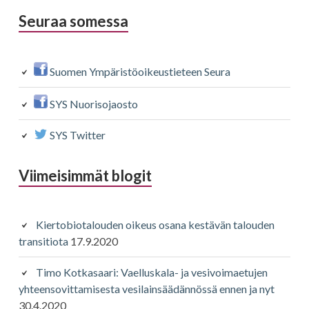
Seuraa somessa
Suomen Ympäristöoikeustieteen Seura
SYS Nuorisojaosto
SYS Twitter
Viimeisimmät blogit
Kiertobiotalouden oikeus osana kestävän talouden
transitiota
17.9.2020
Timo Kotkasaari: Vaelluskala- ja vesivoimaetujen
yhteensovittamisesta vesilainsäädännössä ennen ja nyt
30.4.2020