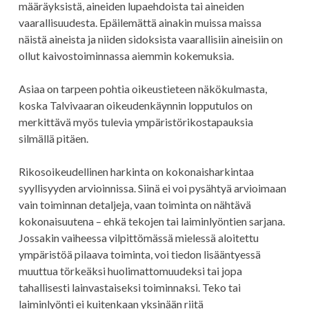
määräyksistä, aineiden lupaehdoista tai aineiden
vaarallisuudesta. Epäilemättä ainakin muissa maissa
näistä aineista ja niiden sidoksista vaarallisiin aineisiin on
ollut kaivostoiminnassa aiemmin kokemuksia.
Asiaa on tarpeen pohtia oikeustieteen näkökulmasta,
koska Talvivaaran oikeudenkäynnin lopputulos on
merkittävä myös tulevia ympäristörikostapauksia
silmällä pitäen.
Rikosoikeudellinen harkinta on kokonaisharkintaa
syyllisyyden arvioinnissa. Siinä ei voi pysähtyä arvioimaan
vain toiminnan detaljeja, vaan toiminta on nähtävä
kokonaisuutena – ehkä tekojen tai laiminlyöntien sarjana.
Jossakin vaiheessa vilpittömässä mielessä aloitettu
ympäristöä pilaava toiminta, voi tiedon lisääntyessä
muuttua törkeäksi huolimattomuudeksi tai jopa
tahallisesti lainvastaiseksi toiminnaksi. Teko tai
laiminlyönti ei kuitenkaan yksinään riitä