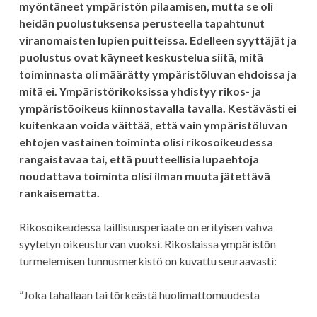
myöntäneet ympäristön pilaamisen, mutta se oli
heidän puolustuksensa perusteella tapahtunut
viranomaisten lupien puitteissa. Edelleen syyttäjät ja
puolustus ovat käyneet keskustelua siitä, mitä
toiminnasta oli määrätty ympäristöluvan ehdoissa ja
mitä ei. Ympäristörikoksissa yhdistyy rikos- ja
ympäristöoikeus kiinnostavalla tavalla. Kestävästi ei
kuitenkaan voida väittää, että vain ympäristöluvan
ehtojen vastainen toiminta olisi rikosoikeudessa
rangaistavaa tai, että puutteellisia lupaehtoja
noudattava toiminta olisi ilman muuta jätettävä
rankaisematta.
Rikosoikeudessa laillisuusperiaate on erityisen vahva
syytetyn oikeusturvan vuoksi. Rikoslaissa ympäristön
turmelemisen tunnusmerkistö on kuvattu seuraavasti:
”Joka tahallaan tai törkeästä huolimattomuudesta