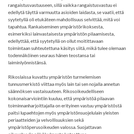
rangaistusvastuuseen, sillä vaikka rangaistusvastuu ei
edellytä täyttä varmuutta asioiden laidasta, se vaatii, että
syytetyllä oli etukäteen mahdollisuus selvittää, mitä voi
tapahtua. Rankaiseminen ympäristörikoksesta,
esimerkiksi lainvastaisesta ympäristön pilaamisesta,
edellyttää, että syytetyllä on ollut moitittavaan
toimintaan suhteutettuna käsitys siitä, mikä tulee olemaan
todennäköinen seuraus hänen teostansa tai
laiminlyönnistänsä.
Rikoslaissa kuvattu ympäristön turmelemisen
tunnusmerkistö viittaa myös lain tai sen nojalla annetun
säännöksen vastaisuuteen. Rikosoikeudelliseen
kokonaisarviointiin kuuluu, että ympäristöä pilaavan
toiminnanharjoittajalla on erityinen vastuu ympäristöstä
paitsi lupaehtojen myös ympäristönsuojelulain yleisten
periaatteiden ja velvollisuuksien sekä
ympäristöperusoikeuden valossa. Suojattavan