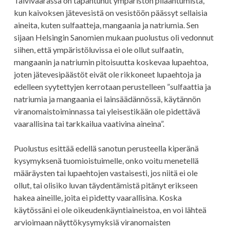
Talvivaarassa on tapahtunut ympäristön pilaantumista,
kun kaivoksen jätevesistä on vesistöön päässyt sellaisia
aineita, kuten sulfaatteja, mangaania ja natriumia. Sen
sijaan Helsingin Sanomien mukaan puolustus oli vedonnut
siihen, että ympäristöluvissa ei ole ollut sulfaatin,
mangaanin ja natriumin pitoisuutta koskevaa lupaehtoa,
joten jätevesipäästöt eivät ole rikkoneet lupaehtoja ja
edelleen syytettyjen kerrotaan perustelleen ”sulfaattia ja
natriumia ja mangaania ei lainsäädännössä, käytännön
viranomaistoiminnassa tai yleisestikään ole pidettävä
vaarallisina tai tarkkailua vaativina aineina”.
Puolustus esittää edellä sanotun perusteella kiperänä
kysymyksenä tuomioistuimelle, onko voitu menetellä
määräysten tai lupaehtojen vastaisesti, jos niitä ei ole
ollut, tai olisiko luvan täydentämistä pitänyt erikseen
hakea aineille, joita ei pidetty vaarallisina. Koska
käytössäni ei ole oikeudenkäyntiaineistoa, en voi lähteä
arvioimaan näyttökysymyksiä viranomaisten