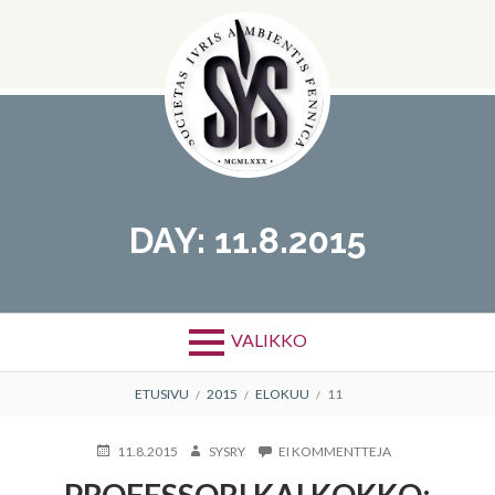
Hyppää
sisältöön
DAY:
11.8.2015
VALIKKO
MURUPOLKU
ETUSIVU
2015
ELOKUU
11
KIRJOITETTU
KIRJOITTAJA
ARTIKKELIIN
11.8.2015
SYSRY
EI KOMMENTTEJA
PROFESSORI
PROFESSORI KAI KOKKO:
KAI