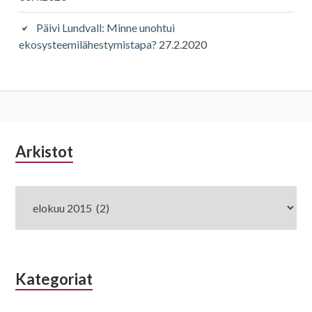
Päivi Lundvall: Minne unohtui
ekosysteemilähestymistapa?
27.2.2020
Alapalkin
Arkistot
Arkistot
sivupalkki
Kategoriat