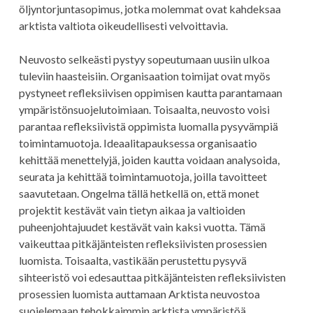
öljyntorjuntasopimus, jotka molemmat ovat kahdeksaa
arktista valtiota oikeudellisesti velvoittavia.
Neuvosto selkeästi pystyy sopeutumaan uusiin ulkoa
tuleviin haasteisiin. Organisaation toimijat ovat myös
pystyneet refleksiivisen oppimisen kautta parantamaan
ympäristönsuojelutoimiaan. Toisaalta, neuvosto voisi
parantaa refleksiivistä oppimista luomalla pysyvämpiä
toimintamuotoja. Ideaalitapauksessa organisaatio
kehittää menettelyjä, joiden kautta voidaan analysoida,
seurata ja kehittää toimintamuotoja, joilla tavoitteet
saavutetaan. Ongelma tällä hetkellä on, että monet
projektit kestävät vain tietyn aikaa ja valtioiden
puheenjohtajuudet kestävät vain kaksi vuotta. Tämä
vaikeuttaa pitkäjänteisten refleksiivisten prosessien
luomista. Toisaalta, vastikään perustettu pysyvä
sihteeristö voi edesauttaa pitkäjänteisten refleksiivisten
prosessien luomista auttamaan Arktista neuvostoa
suojelemaan tehokkaimmin arktista ympäristöä.