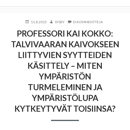
KIRJOITETTU
KIRJOITTAJA
ARTIKKELIIN
11.8.2015
SYSRY
EI KOMMENTTEJA
PROFESSORI
PROFESSORI KAI KOKKO:
KAI
KOKKO:
TALVIVAARAN KAIVOKSEEN
TALVIVAARAN
KAIVOKSEEN
LIITTYVIEN SYYTTEIDEN
LIITTYVIEN
SYYTTEIDEN
KÄSITTELY – MITEN
KÄSITTELY
–
YMPÄRISTÖN
MITEN
YMPÄRISTÖN
TURMELEMINEN JA
TURMELEMINEN
JA
YMPÄRISTÖLUPA
YMPÄRISTÖLUPA
KYTKEYTYVÄT
TOISIINSA?
KYTKEYTYVÄT TOISIINSA?