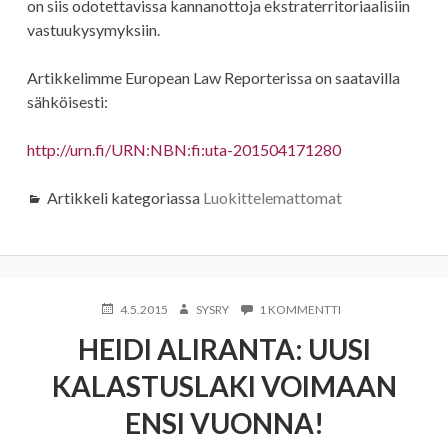
on siis odotettavissa kannanottoja ekstraterritoriaalisiin
vastuukysymyksiin.
Artikkelimme European Law Reporterissa on saatavilla
sähköisesti:
http://urn.fi/URN:NBN:fi:uta-201504171280
Artikkeli kategoriassa
Luokittelemattomat
KIRJOITETTU
KIRJOITTAJA
ARTIKKELIIN
4.5.2015
SYSRY
1 KOMMENTTI
HEIDI
HEIDI ALIRANTA: UUSI
ALIRANTA:
UUSI
KALASTUSLAKI VOIMAAN
KALASTUSLAKI
VOIMAAN
ENSI VUONNA!
ENSI
VUONNA!