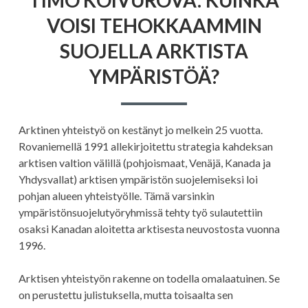
KUINKA
VOISI TEHOKKAAMMIN
VOISI
TEHOKKAAMMI
SUOJELLA ARKTISTA
SUOJELLA
ARKTISTA
YMPÄRISTÖÄ?
YMPÄRISTÖÄ?
Arktinen yhteistyö on kestänyt jo melkein 25 vuotta.
Rovaniemellä 1991 allekirjoitettu strategia kahdeksan
arktisen valtion välillä (pohjoismaat, Venäjä, Kanada ja
Yhdysvallat) arktisen ympäristön suojelemiseksi loi
pohjan alueen yhteistyölle. Tämä varsinkin
ympäristönsuojelutyöryhmissä tehty työ sulautettiin
osaksi Kanadan aloitetta arktisesta neuvostosta vuonna
1996.
Arktisen yhteistyön rakenne on todella omalaatuinen. Se
on perustettu julistuksella, mutta toisaalta sen