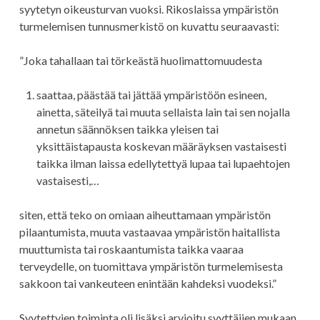
syytetyn oikeusturvan vuoksi. Rikoslaissa ympäristön
turmelemisen tunnusmerkistö on kuvattu seuraavasti:
”Joka tahallaan tai törkeästä huolimattomuudesta
saattaa, päästää tai jättää ympäristöön esineen,
ainetta, säteilyä tai muuta sellaista lain tai sen nojalla
annetun säännöksen taikka yleisen tai
yksittäistapausta koskevan määräyksen vastaisesti
taikka ilman laissa edellytettyä lupaa tai lupaehtojen
vastaisesti,…
siten, että teko on omiaan aiheuttamaan ympäristön
pilaantumista, muuta vastaavaa ympäristön haitallista
muuttumista tai roskaantumista taikka vaaraa
terveydelle, on tuomittava ympäristön turmelemisesta
sakkoon tai vankeuteen enintään kahdeksi vuodeksi.”
Syytettyjen toiminta oli lisäksi arvioitu syyttäjien mukaan