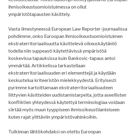
ihmisoikeustuomioistuimessa on ollut
ympäristötapausten käsittely.
Vasta ilmestyneessä European Law Reporter-journaalissa
pohdimme, onko Euroopan ihmisoikeustuomioistuimen
ekstraterritoriaalisuutta käsittelevä oikeuskäytäntö
todella niin suppeasti käytettävissä ympäristöä
koskevissa tapauksissa kuin Bankovic-tapaus antoi
ymmärtää. Artikkelissa tarkastellaan
ekstraterritoriaalisuuden eri elementtejä ja käydään
keskustelua kriteeristön mielekkyydestä. Erityisesti
pyrimme kartoittamaan ekstraterritoriaalisuuteen
liittyvien käsitteiden uudistamistarpeita, jotta aseellisten
konfliktien yhteydessä käytettyä terminologiaa voidaan
siirtää myös muun tyyppiseen ihmisoikeustilanteiseen
kuten rajat ylittäviin ympäristövahinkoihin.
Tulkinnan lähtökohdaksi on otettu Euroopan