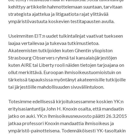
kehittyy artikkelin hahmottelemaan suuntaan, tarvitaan
strategista ajattelua ja litigaatiota rajat ylittävää
ympäristövastuuta koskevien testitapausten avulla.
Useimmiten EIT:n uudet tulkintalinjat vaativat tuekseen
laajaa vertailevaa ja tukevaa tutkimustietoa.
Akateemisten tutkijoiden kuten Ghentin yliopiston
Strasbourg Observers ryhmä tai kansalaisjärjestöjen
kuten AIRE tai Liberty rooli näiden tietojen tarjoajana on
ollut merkittävä. Euroopan ihmisoikeustuomioistuin on
tärkeissä tapauksissa myöntänyt akateemisille tutkijoille
tai järjestöille mahdollisuuden sivuväliintuloon.
Totesimme edellisessä kirjoituksessamme koskien YK:n
erityisasiantuntija John H. Knoxin osalta, että mandaatin
jatko on auki. YK:n Ihmisoikeusneuvosto päätti 26.3.2015
jatkaa professori Knoxin mandaattia ihmisoikeus ja
ympäristö-painotteisena. Todennäköisesti YK-tasoltakin