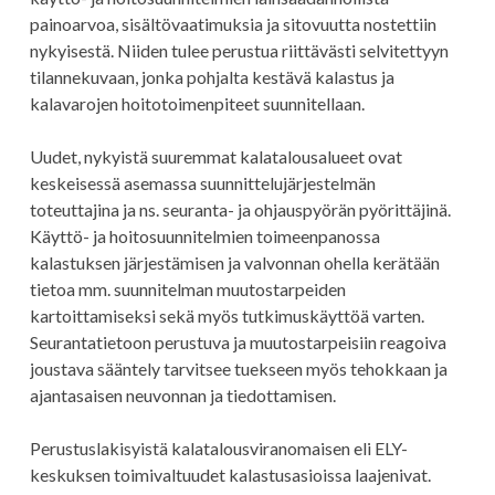
painoarvoa, sisältövaatimuksia ja sitovuutta nostettiin
nykyisestä. Niiden tulee perustua riittävästi selvitettyyn
tilannekuvaan, jonka pohjalta kestävä kalastus ja
kalavarojen hoitotoimenpiteet suunnitellaan.
Uudet, nykyistä suuremmat kalatalousalueet ovat
keskeisessä asemassa suunnittelujärjestelmän
toteuttajina ja ns. seuranta- ja ohjauspyörän pyörittäjinä.
Käyttö- ja hoitosuunnitelmien toimeenpanossa
kalastuksen järjestämisen ja valvonnan ohella kerätään
tietoa mm. suunnitelman muutostarpeiden
kartoittamiseksi sekä myös tutkimuskäyttöä varten.
Seurantatietoon perustuva ja muutostarpeisiin reagoiva
joustava sääntely tarvitsee tuekseen myös tehokkaan ja
ajantasaisen neuvonnan ja tiedottamisen.
Perustuslakisyistä kalatalousviranomaisen eli ELY-
keskuksen toimivaltuudet kalastusasioissa laajenivat.