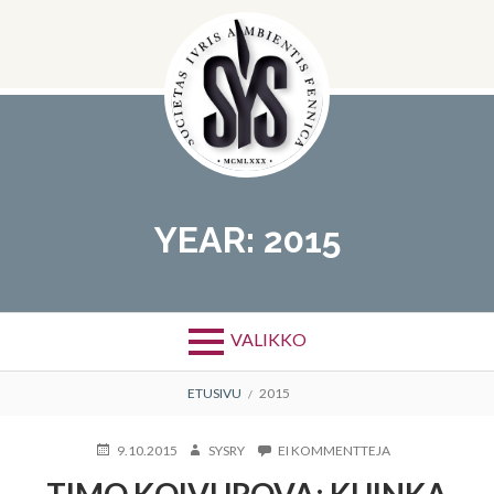
Hyppää
sisältöön
YEAR:
2015
VALIKKO
MURUPOLKU
ETUSIVU
2015
KIRJOITETTU
KIRJOITTAJA
ARTIKKELIIN
9.10.2015
SYSRY
EI KOMMENTTEJA
TIMO
TIMO KOIVUROVA: KUINKA
KOIVUROVA: