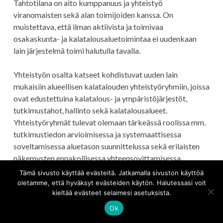
Tahtotilana on aito kumppanuus ja yhteistyö
viranomaisten sekä alan toimijoiden kanssa. On
muistettava, että ilman aktiivista ja toimivaa
osakaskunta- ja kalatalousaluetoimintaa ei uudenkaan
lain järjestelmä toimi halutulla tavalla.
Yhteistyön osalta katseet kohdistuvat uuden lain
mukaisiin alueellisen kalatalouden yhteistyöryhmiin, joissa
ovat edustettuina kalatalous- ja ympäristöjärjestöt,
tutkimustahot, hallinto sekä kalatalousalueet.
Yhteistyöryhmät tulevat olemaan tärkeässä roolissa mm.
tutkimustiedon arvioimisessa ja systemaattisessa
soveltamisessa aluetason suunnittelussa sekä erilaisten
näkemysten ennakollisessa yhteensovittamisessa.
Tämä sivusto käyttää evästeitä. Jatkamalla sivuston käyttöä
Kalastuslain valmistelussa jouduttiin sovittamaan yhteen
oletamme, että hyväksyt evästeiden käytön. Halutessasi voit
kieltää evästeet selaimesi asetuksista.
erilaisia yhteiskunnallisia ja yksityisiä kalavarojen
käyttöön ja hoitoon kohdistuvia intressejä.
Ok
Valtiosääntöoikeuden näkökulmasta kyse oli pitkälti