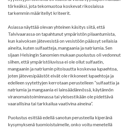
törkeäksi, jota tekomuotoa koskevat rikoslaissa
tarkemmin määritellyt kriteerit.
Asiassa näyttää olevan yhteinen käsitys siitä, että
Talvivaarassa on tapahtunut ympäristön pilaantumista,
kun kaivoksen jätevesistä on vesistöön päässyt sellaisia
aineita, kuten sulfaatteja, mangaania ja natriumia. Sen
sijaan Helsingin Sanomien mukaan puolustus oli vedonnut
siihen, että ympäristöluvissa ei ole ollut sulfaatin,
mangaanin ja natriumin pitoisuutta koskevaa lupaehtoa,
joten jätevesipäästöt eivät ole rikkoneet lupaehtoja ja
edelleen syytettyjen kerrotaan perustelleen ”sulfaattia ja
natriumia ja mangaania ei lainsäädännössä, käytännön
viranomaistoiminnassa tai yleisestikään ole pidettävä
vaarallisina tai tarkkailua vaativina aineina”.
Puolustus esittää edellä sanotun perusteella kiperänä
kysymyksenä tuomioistuimelle, onko voitu menetellä