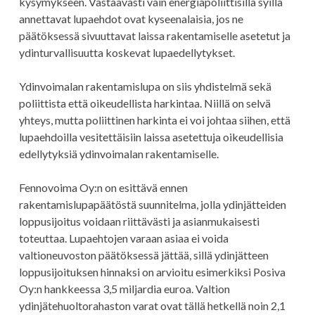
kysymykseen. Vastaavasti vain energiapoliittisilla syillä
annettavat lupaehdot ovat kyseenalaisia, jos ne
päätöksessä sivuuttavat laissa rakentamiselle asetetut ja
ydinturvallisuutta koskevat lupaedellytykset.
Ydinvoimalan rakentamislupa on siis yhdistelmä sekä
poliittista että oikeudellista harkintaa. Niillä on selvä
yhteys, mutta poliittinen harkinta ei voi johtaa siihen, että
lupaehdoilla vesitettäisiin laissa asetettuja oikeudellisia
edellytyksiä ydinvoimalan rakentamiselle.
Fennovoima Oy:n on esittävä ennen
rakentamislupapäätöstä suunnitelma, jolla ydinjätteiden
loppusijoitus voidaan riittävästi ja asianmukaisesti
toteuttaa. Lupaehtojen varaan asiaa ei voida
valtioneuvoston päätöksessä jättää, sillä ydinjätteen
loppusijoituksen hinnaksi on arvioitu esimerkiksi Posiva
Oy:n hankkeessa 3,5 miljardia euroa. Valtion
ydinjätehuoltorahaston varat ovat tällä hetkellä noin 2,1