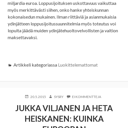
miljardia euroa. Loppusijoituksen uskottavuus vaikuttaa
myös merkittävästi siihen, onko hanke yhteiskunnan
kokonaisedun mukainen. Ilman riittäviä ja asianmukaisia
ydinjätteen loppusijoitussuunnitelmia myös toteutus voi
lopulta jäädä muiden ydinjätehuoltovelvollisten ja valtion
maksettavaksi.
Artikkeli kategoriassa
Luokittelemattomat
KIRJOITETTU
KIRJOITTAJA
ARTIKKELIIN
20.5.2015
SYSRY
EI KOMMENTTEJA
JUKKA
JUKKA VILJANEN JA HETA
VILJANEN
JA
HEISKANEN: KUINKA
HETA
HEISKANEN:
KUINKA