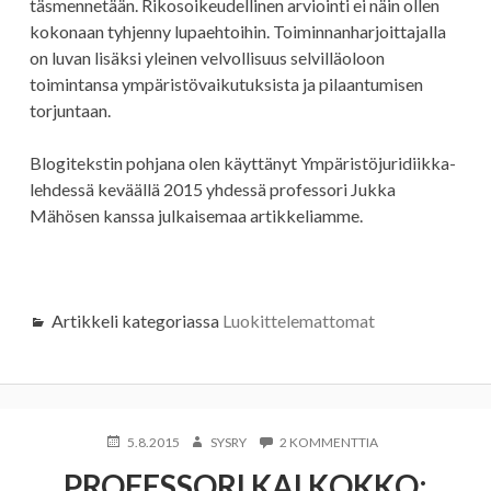
täsmennetään. Rikosoikeudellinen arviointi ei näin ollen
kokonaan tyhjenny lupaehtoihin. Toiminnanharjoittajalla
on luvan lisäksi yleinen velvollisuus selvilläoloon
toimintansa ympäristövaikutuksista ja pilaantumisen
torjuntaan.
Blogitekstin pohjana olen käyttänyt Ympäristöjuridiikka-
lehdessä keväällä 2015 yhdessä professori Jukka
Mähösen kanssa julkaisemaa artikkeliamme.
Artikkeli kategoriassa
Luokittelemattomat
KIRJOITETTU
KIRJOITTAJA
ARTIKKELIIN
5.8.2015
SYSRY
2 KOMMENTTIA
PROFESSORI
PROFESSORI KAI KOKKO:
KAI