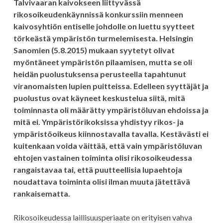
Talvivaaran kaivokseen liittyvässä
rikosoikeudenkäynnissä konkurssiin menneen
kaivosyhtiön entiselle johdolle on luettu syytteet
törkeästä ympäristön turmelemisesta. Helsingin
Sanomien (5.8.2015) mukaan syytetyt olivat
myöntäneet ympäristön pilaamisen, mutta se oli
heidän puolustuksensa perusteella tapahtunut
viranomaisten lupien puitteissa. Edelleen syyttäjät ja
puolustus ovat käyneet keskustelua siitä, mitä
toiminnasta oli määrätty ympäristöluvan ehdoissa ja
mitä ei. Ympäristörikoksissa yhdistyy rikos- ja
ympäristöoikeus kiinnostavalla tavalla. Kestävästi ei
kuitenkaan voida väittää, että vain ympäristöluvan
ehtojen vastainen toiminta olisi rikosoikeudessa
rangaistavaa tai, että puutteellisia lupaehtoja
noudattava toiminta olisi ilman muuta jätettävä
rankaisematta.
Rikosoikeudessa laillisuusperiaate on erityisen vahva