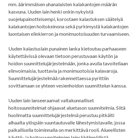
mm. äärimmäisen uhanalaisten kalakantojen määrän
kasvuna. Uuden lain henki onkin nykyistä
suojelupainotteisempi, korostaen kalastuksen säätelyä
kalakantojen hoitokeinona sekä pyrkimystä kalakantojen
luontaisen elinkierron ja monimuotoisuuden turvaamiseen.
Uuden kalastuslain punainen lanka kietoutuu parhaaseen
käytettävissä olevaan tietoon perustuvaan käytön ja
hoidon suunnittelujärjestelmään, jonka avulla tavoitellaan
elinvoimaisia, tuottavia ja monimuotoisia kalavaroja.
Suunnittelujärjestelmää rakennettaessa pyrittiin
sovittamaan se yhteen vesienhoidon suunnittelun kanssa.
Uuden lain lanseeraamat valtakunnalliset
hoitosuunnitelmat ohjaavat aluetason suunnitelmia. Siitä
huolimatta suunnittelujärjestelmä perustuu pitkälti
alhaalta ylöspäin suuntautuvalle lähestymistavalle, jossa
paikallisella toiminnalla on merkittävä rooli. Alueellisten
käyttö- ja hoitosuunnitelmien lainsäädännöllistä