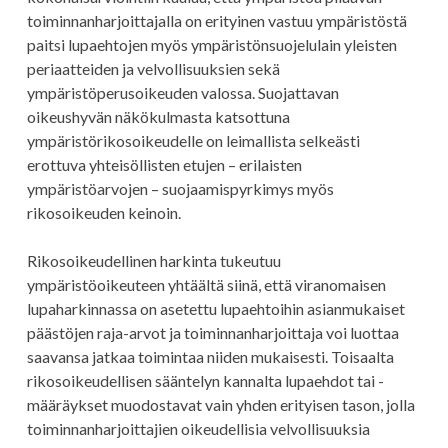
toiminnanharjoittajalla on erityinen vastuu ympäristöstä
paitsi lupaehtojen myös ympäristönsuojelulain yleisten
periaatteiden ja velvollisuuksien sekä
ympäristöperusoikeuden valossa. Suojattavan
oikeushyvän näkökulmasta katsottuna
ympäristörikosoikeudelle on leimallista selkeästi
erottuva yhteisöllisten etujen – erilaisten
ympäristöarvojen – suojaamispyrkimys myös
rikosoikeuden keinoin.
Rikosoikeudellinen harkinta tukeutuu
ympäristöoikeuteen yhtäältä siinä, että viranomaisen
lupaharkinnassa on asetettu lupaehtoihin asianmukaiset
päästöjen raja-arvot ja toiminnanharjoittaja voi luottaa
saavansa jatkaa toimintaa niiden mukaisesti. Toisaalta
rikosoikeudellisen sääntelyn kannalta lupaehdot tai -
määräykset muodostavat vain yhden erityisen tason, jolla
toiminnanharjoittajien oikeudellisia velvollisuuksia