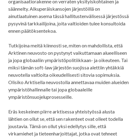
organisaatiorakenne on verraten yksityiskohtainen ja
säännelty. Alkuperäiskansojen järjestöillä on
ainutlaatuinen asema tässä hallitustenvälisessä järjestössä
pysyvinä tarkkailijoina, joita valtioiden tulee konsultoida
ennen päätöksentekoa.
Tutkijoina meitä kiinnosti se, miten on mahdollista, että
Arktinen neuvosto on pystynyt vaikuttamaan alueelliseen
ja jopa globaaliin ympäristöpolitiikkaan- ja oikeuteen. Tai
miksi tämän soft-law järjestön suojissa alettiin yhtäkkiä
neuvotella valtioita oikeudellisesti sitovia sopimuksia.
Olisiko Arktisella neuvostolla annettavaa muiden alueiden
ympäristöhallinnalle tai jopa globaaleille
ympäristönsuojeluprosesseille.
Eräs keskeinen piirre arktisessa yhteistyössä alusta
lähtien on ollut se, että sen rakenteet ovat olleet todella
joustavia. Tämä on ollut yksi edellytys sille, että
virkamiehet ja tieteenharjoittajat, jotka ovat tehneet