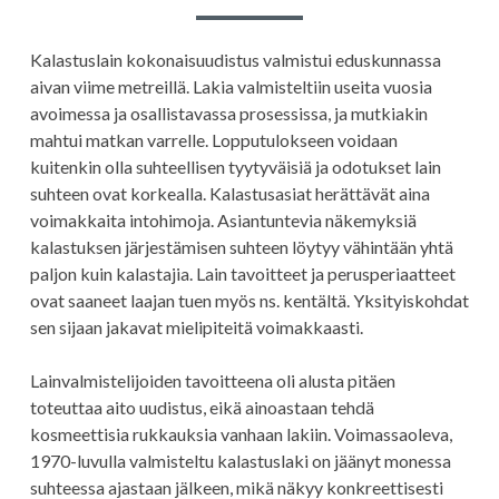
Kalastuslain kokonaisuudistus valmistui eduskunnassa
aivan viime metreillä. Lakia valmisteltiin useita vuosia
avoimessa ja osallistavassa prosessissa, ja mutkiakin
mahtui matkan varrelle. Lopputulokseen voidaan
kuitenkin olla suhteellisen tyytyväisiä ja odotukset lain
suhteen ovat korkealla. Kalastusasiat herättävät aina
voimakkaita intohimoja. Asiantuntevia näkemyksiä
kalastuksen järjestämisen suhteen löytyy vähintään yhtä
paljon kuin kalastajia. Lain tavoitteet ja perusperiaatteet
ovat saaneet laajan tuen myös ns. kentältä. Yksityiskohdat
sen sijaan jakavat mielipiteitä voimakkaasti.
Lainvalmistelijoiden tavoitteena oli alusta pitäen
toteuttaa aito uudistus, eikä ainoastaan tehdä
kosmeettisia rukkauksia vanhaan lakiin. Voimassaoleva,
1970-luvulla valmisteltu kalastuslaki on jäänyt monessa
suhteessa ajastaan jälkeen, mikä näkyy konkreettisesti