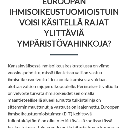
EUROOPAN
EUROOPAN
IHMISOIKEUSTUOMIOISTUIN
IHMISOIKEUSTU
VOISI
VOISI KÄSITELLÄ RAJAT
KÄSITELLÄ
RAJAT
YLITTÄVIÄ
YLITTÄVIÄ
YMPÄRISTÖVAHI
YMPÄRISTÖVAHINKOJA?
Kansainvälisessä ihmisoikeuskeskustelussa on viime
vuosina pohdittu, missä tilanteissa valtion vastuu
ihmisoikeusvelvoitteiden noudattamisesta voidaan
ulottaa valtion rajojen ulkopuolelle. Perinteisesti valtiolla
on velvoite turvata ihmisoikeudet sen omalla
maantieteellisellä alueella, mutta tulkintalinja on
sittemmin muuttunut ja vastuuta on laajennettu. Euroopan
ihmisoikeustuomioistuimen (EIT) kehittyvä
tulkintakäytäntö on ollut merkittävässä roolissa tässä
keskustelussa. Toinen uudempi kehitysjatkumo Euroopan