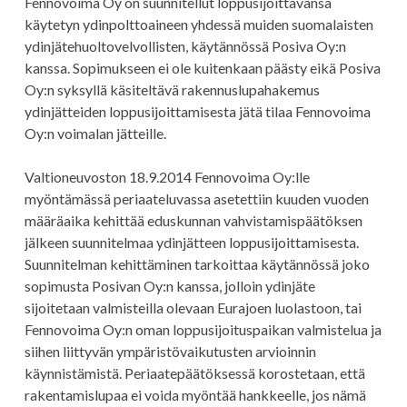
Fennovoima Oy on suunnitellut loppusijoittavansa
käytetyn ydinpolttoaineen yhdessä muiden suomalaisten
ydinjätehuoltovelvollisten, käytännössä Posiva Oy:n
kanssa. Sopimukseen ei ole kuitenkaan päästy eikä Posiva
Oy:n syksyllä käsiteltävä rakennuslupahakemus
ydinjätteiden loppusijoittamisesta jätä tilaa Fennovoima
Oy:n voimalan jätteille.
Valtioneuvoston 18.9.2014 Fennovoima Oy:lle
myöntämässä periaateluvassa asetettiin kuuden vuoden
määräaika kehittää eduskunnan vahvistamispäätöksen
jälkeen suunnitelmaa ydinjätteen loppusijoittamisesta.
Suunnitelman kehittäminen tarkoittaa käytännössä joko
sopimusta Posivan Oy:n kanssa, jolloin ydinjäte
sijoitetaan valmisteilla olevaan Eurajoen luolastoon, tai
Fennovoima Oy:n oman loppusijoituspaikan valmistelua ja
siihen liittyvän ympäristövaikutusten arvioinnin
käynnistämistä. Periaatepäätöksessä korostetaan, että
rakentamislupaa ei voida myöntää hankkeelle, jos nämä