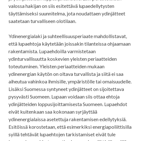
valossa hakijan on siis esitettävä lupaedellytysten
täyttämiseksi suunnitelma, jota noudattaen ydinjätteet
saatetaan turvalliseen olotilaan.
Ydinenergialaki ja suhteellisuusperiaate mahdollistavat,
että lupaehtoja käytetään joissakin tilanteissa ohjaamaan
rakentamista. Lupaehdoilla varmistetaan
ydinturvallisuutta koskevien yleisten periaatteiden
toteutuminen. Yleisten periaatteiden mukaan
ydinenergian käytön on oltava turvallista ja siitä ei saa
aiheutua vahinkoa ihmisille, ympäristölle tai omaisuudelle.
Lisäksi Suomessa syntyneet ydinjätteet on sijoitettava
pysyvästi Suomeen. Lupaan voidaan siis ottaa ehtoja
ydinjätteiden loppusijoittamisesta Suomeen. Lupaehdot
eivät kuitenkaan saa kokonaan syrjäyttää
ydinenergialaissa asetettuja rakentamisen edellytyksiä.
Esitöissä korostetaan, että esimerkiksi energiapoliittisilla
syillä tehtävät lupaehtojen tarkistamiset eivät tule