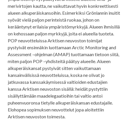
merivirtojen kautta, ne vaikuttavat hyvin konkreettisesti
alueen alkuperäiskansoihin. Esimerkiksi Grönlannin inuitit
syövät vielä paljon perinteistä ruokaa, johon on
kerääntynyt erilaisia ympäristömyrkkyjä. Alueen ihmisillä
on kehossaan paljon myrkkyjä, joita ei alueella tuoteta.
POP neuvotteluissa Arktisen neuvoston toimijat
pystyivät ensinnäkin luottamaan Arctic Monitoring and
Assessment –ohjelman (AMAP) tuottamaan tietoon siitä,
miten paljon POP –yhdisteitä päätyy alueelle. Alueen
alkuperäiskansat pystyivät sitten vaikuttamaan
kansainvälisissä neuvotteluissa, koska ne olivat jo
jatkuvassa kanssakäymisessä valtioiden edustajien
kanssa Arktisen neuvoston sisällä: heidät pystyttiin
sisällyttämään maadelegaatioihin tai valtio antoi
puheenvuoronsa tietylle alkuperäiskansan edustajalle.
Elohopea sopimuksen neuvottelut jopa aloitettiin
Arktisen neuvoston toimesta.