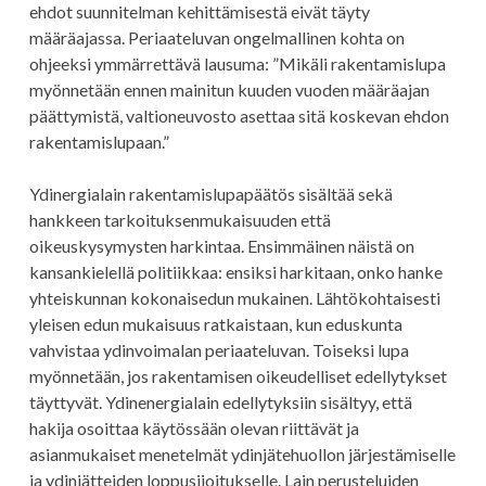
ehdot suunnitelman kehittämisestä eivät täyty
määräajassa. Periaateluvan ongelmallinen kohta on
ohjeeksi ymmärrettävä lausuma: ”Mikäli rakentamislupa
myönnetään ennen mainitun kuuden vuoden määräajan
päättymistä, valtioneuvosto asettaa sitä koskevan ehdon
rakentamislupaan.”
Ydinergialain rakentamislupapäätös sisältää sekä
hankkeen tarkoituksenmukaisuuden että
oikeuskysymysten harkintaa. Ensimmäinen näistä on
kansankielellä politiikkaa: ensiksi harkitaan, onko hanke
yhteiskunnan kokonaisedun mukainen. Lähtökohtaisesti
yleisen edun mukaisuus ratkaistaan, kun eduskunta
vahvistaa ydinvoimalan periaateluvan. Toiseksi lupa
myönnetään, jos rakentamisen oikeudelliset edellytykset
täyttyvät. Ydinenergialain edellytyksiin sisältyy, että
hakija osoittaa käytössään olevan riittävät ja
asianmukaiset menetelmät ydinjätehuollon järjestämiselle
ja ydinjätteiden loppusijoitukselle. Lain perusteluiden