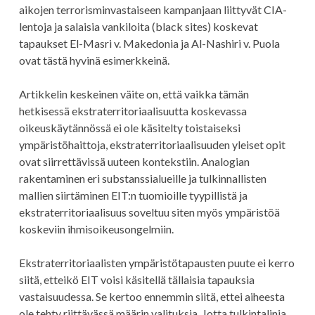
aikojen terrorisminvastaiseen kampanjaan liittyvät CIA-
lentoja ja salaisia vankiloita (black sites) koskevat
tapaukset El-Masri v. Makedonia ja Al-Nashiri v. Puola
ovat tästä hyvinä esimerkkeinä.
Artikkelin keskeinen väite on, että vaikka tämän
hetkisessä ekstraterritoriaalisuutta koskevassa
oikeuskäytännössä ei ole käsitelty toistaiseksi
ympäristöhaittoja, ekstraterritoriaalisuuden yleiset opit
ovat siirrettävissä uuteen kontekstiin. Analogian
rakentaminen eri substanssialueille ja tulkinnallisten
mallien siirtäminen EIT:n tuomioille tyypillistä ja
ekstraterritoriaalisuus soveltuu siten myös ympäristöä
koskeviin ihmisoikeusongelmiin.
Ekstraterritoriaalisten ympäristötapausten puute ei kerro
siitä, etteikö EIT voisi käsitellä tällaisia tapauksia
vastaisuudessa. Se kertoo ennemmin siitä, ettei aiheesta
ole tehty riittävässä määrin valituksia. Jotta tulkintalinja