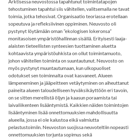
Arktisessa neuvostossa tapahtunut toimintatapojen
tehostuminen tapahtui siis vähitellen, valitsemalla ne tavat
toimia, jotka tehosivat. Organisaatio teoriassa erotellaan
sopeutuva ja refleksiivinen oppiminen. Neuvosto oli
pystynyt löytämään oman ”ekologisen lokeronsa”
monitasoisen ympäristöhallinnan sisällä. Erityisesti laaja-
alaisten tieteellisten synteesien tuottaminen aluetta
kohtaavista ympäristöuhkista on ollut toimintamuoto,
johon vähitellen toiminta on suuntautunut. Neuvosto on
myös pystynyt muuntautumaan, kun ulkopuoliset
odotukset sen toiminnalta ovat kasvaneet. Alueen
lämpeneminen ja jääpeitteen vetäytyminen on aiheuttanut
paineita alueen taloudelliseen hyväksikäyttöön eri tavoin,
on se sitten merellistä öljyn ja kaasun poraamista tai
laivaliikenteen lisääntymistä. Kaikkien näiden toimintojen
lisääntyminen lisää onnettomuuksien mahdollisuutta
alueella, jossa ei ole kalustoa eikä valmiutta
pelastustoimiin. Neuvoston suojissa neuvoteltiin nopeasti
onnettomuuksien torjunta sopimus sekä