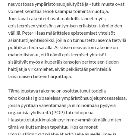
neuvostossa ympäristönsuojelutyötä ja –tutkimusta ovat
voineet kehittää tehokkaampia toimintamuotoja.
Joustavat rakenteet ovat mahdollistaneet myös
episteemisen yhteisön syntymisen erilaisten toimijoiden
välillä. Peter Haas määrittelee episteemiset yhteisöt
asiantuntijayhteisöiksi, joilla on tunnustettu asema tietyllä
politiikan teon saralla. Arktisen neuvoston rakenne on
mahdollistanut, että nämä episteemiset yhteisöt
sisältävät myös alkuperäiskansojen perinteisen tiedon
haltijat ja virkamiehet, eivät pelkästään perinteisiä
länsimaisen tieteen harjoittajia.
Tämä joustava rakenne on osoittautunut todella
tehokkaaksi globaaleissa ympäristönsuojeluprosesseissa,
joissa pyritään vähentämään ja eliminoimaan pysyviä
orgaanisia yhdisteitä (POP) tai elohopeaa.
Haastattelututkimuksin pyrimme ymmärtämään, miten
tämä vaikuttaminen tapahtuu. Koska monet
ympäristömyrkyt päätyvät arktiselle alueelle ilma- ja