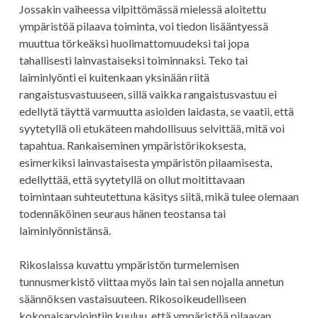
Jossakin vaiheessa vilpittömässä mielessä aloitettu
ympäristöä pilaava toiminta, voi tiedon lisääntyessä
muuttua törkeäksi huolimattomuudeksi tai jopa
tahallisesti lainvastaiseksi toiminnaksi. Teko tai
laiminlyönti ei kuitenkaan yksinään riitä
rangaistusvastuuseen, sillä vaikka rangaistusvastuu ei
edellytä täyttä varmuutta asioiden laidasta, se vaatii, että
syytetyllä oli etukäteen mahdollisuus selvittää, mitä voi
tapahtua. Rankaiseminen ympäristörikoksesta,
esimerkiksi lainvastaisesta ympäristön pilaamisesta,
edellyttää, että syytetyllä on ollut moitittavaan
toimintaan suhteutettuna käsitys siitä, mikä tulee olemaan
todennäköinen seuraus hänen teostansa tai
laiminlyönnistänsä.
Rikoslaissa kuvattu ympäristön turmelemisen
tunnusmerkistö viittaa myös lain tai sen nojalla annetun
säännöksen vastaisuuteen. Rikosoikeudelliseen
kokonaisarviointiin kuuluu, että ympäristöä pilaavan