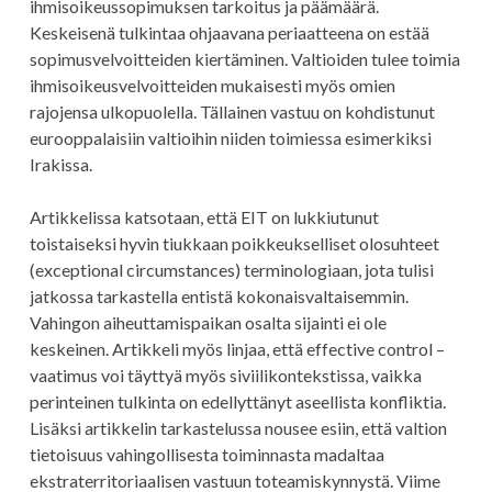
ihmisoikeussopimuksen tarkoitus ja päämäärä.
Keskeisenä tulkintaa ohjaavana periaatteena on estää
sopimusvelvoitteiden kiertäminen. Valtioiden tulee toimia
ihmisoikeusvelvoitteiden mukaisesti myös omien
rajojensa ulkopuolella. Tällainen vastuu on kohdistunut
eurooppalaisiin valtioihin niiden toimiessa esimerkiksi
Irakissa.
Artikkelissa katsotaan, että EIT on lukkiutunut
toistaiseksi hyvin tiukkaan poikkeukselliset olosuhteet
(exceptional circumstances) terminologiaan, jota tulisi
jatkossa tarkastella entistä kokonaisvaltaisemmin.
Vahingon aiheuttamispaikan osalta sijainti ei ole
keskeinen. Artikkeli myös linjaa, että effective control –
vaatimus voi täyttyä myös siviilikontekstissa, vaikka
perinteinen tulkinta on edellyttänyt aseellista konfliktia.
Lisäksi artikkelin tarkastelussa nousee esiin, että valtion
tietoisuus vahingollisesta toiminnasta madaltaa
ekstraterritoriaalisen vastuun toteamiskynnystä. Viime