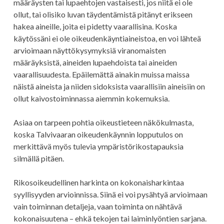
määräysten tai lupaehtojen vastaisesti, jos niitä ei ole
ollut, tai olisiko luvan täydentämistä pitänyt erikseen
hakea aineille, joita ei pidetty vaarallisina. Koska
käytössäni ei ole oikeudenkäyntiaineistoa, en voi lähteä
arvioimaan näyttökysymyksiä viranomaisten
määräyksistä, aineiden lupaehdoista tai aineiden
vaarallisuudesta. Epäilemättä ainakin muissa maissa
näistä aineista ja niiden sidoksista vaarallisiin aineisiin on
ollut kaivostoiminnassa aiemmin kokemuksia.
Asiaa on tarpeen pohtia oikeustieteen näkökulmasta,
koska Talvivaaran oikeudenkäynnin lopputulos on
merkittävä myös tulevia ympäristörikostapauksia
silmällä pitäen.
Rikosoikeudellinen harkinta on kokonaisharkintaa
syyllisyyden arvioinnissa. Siinä ei voi pysähtyä arvioimaan
vain toiminnan detaljeja, vaan toiminta on nähtävä
kokonaisuutena – ehkä tekojen tai laiminlyöntien sarjana.