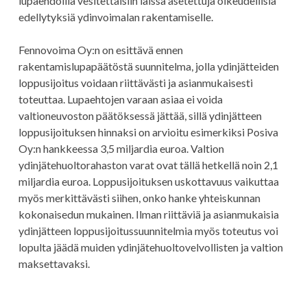
lupaehdoilla vesitettäisiin laissa asetettuja oikeudellisia
edellytyksiä ydinvoimalan rakentamiselle.
Fennovoima Oy:n on esittävä ennen
rakentamislupapäätöstä suunnitelma, jolla ydinjätteiden
loppusijoitus voidaan riittävästi ja asianmukaisesti
toteuttaa. Lupaehtojen varaan asiaa ei voida
valtioneuvoston päätöksessä jättää, sillä ydinjätteen
loppusijoituksen hinnaksi on arvioitu esimerkiksi Posiva
Oy:n hankkeessa 3,5 miljardia euroa. Valtion
ydinjätehuoltorahaston varat ovat tällä hetkellä noin 2,1
miljardia euroa. Loppusijoituksen uskottavuus vaikuttaa
myös merkittävästi siihen, onko hanke yhteiskunnan
kokonaisedun mukainen. Ilman riittäviä ja asianmukaisia
ydinjätteen loppusijoitussuunnitelmia myös toteutus voi
lopulta jäädä muiden ydinjätehuoltovelvollisten ja valtion
maksettavaksi.