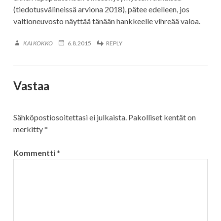
(tiedotusvälineissä arviona 2018), pätee edelleen, jos
valtioneuvosto näyttää tänään hankkeelle vihreää valoa.
KAI KOKKO
6.8.2015
REPLY
Vastaa
Sähköpostiosoitettasi ei julkaista.
Pakolliset kentät on
merkitty
*
Kommentti
*