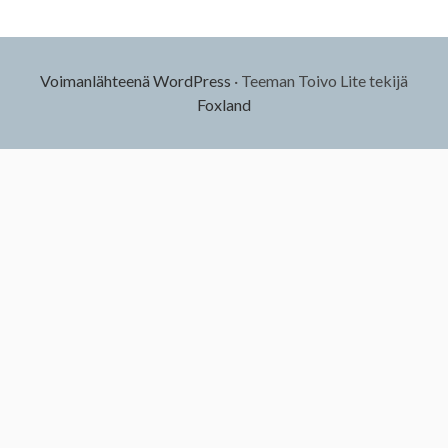
Voimanlähteenä WordPress
·
Teeman Toivo Lite tekijä
Foxland