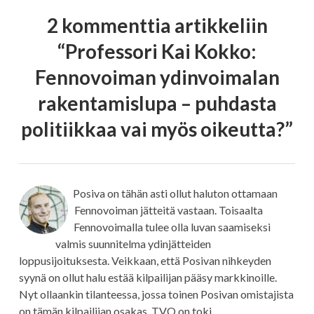
2 kommenttia artikkeliin
“
Professori Kai Kokko:
Fennovoiman ydinvoimalan
rakentamislupa – puhdasta
politiikkaa vai myös oikeutta?
”
Posiva on tähän asti ollut haluton ottamaan
Fennovoiman jätteitä vastaan. Toisaalta
Fennovoimalla tulee olla luvan saamiseksi
valmis suunnitelma ydinjätteiden
loppusijoituksesta. Veikkaan, että Posivan nihkeyden
syynä on ollut halu estää kilpailijan pääsy markkinoille.
Nyt ollaankin tilanteessa, jossa toinen Posivan omistajista
on tämän kilpailijan osakas. TVO on toki