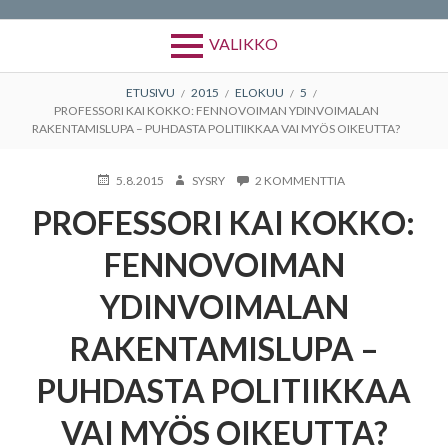
VALIKKO
MURUPOLKU
ETUSIVU
2015
ELOKUU
5
PROFESSORI KAI KOKKO: FENNOVOIMAN YDINVOIMALAN
RAKENTAMISLUPA – PUHDASTA POLITIIKKAA VAI MYÖS OIKEUTTA?
KIRJOITETTU
KIRJOITTAJA
ARTIKKELIIN
5.8.2015
SYSRY
2 KOMMENTTIA
PROFESSORI
PROFESSORI KAI KOKKO:
KAI
KOKKO:
FENNOVOIMAN
FENNOVOIMAN
YDINVOIMALAN
RAKENTAMISLUPA
YDINVOIMALAN
–
PUHDASTA
RAKENTAMISLUPA –
POLITIIKKAA
VAI
MYÖS
PUHDASTA POLITIIKKAA
OIKEUTTA?
VAI MYÖS OIKEUTTA?