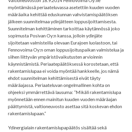
Valtioneuvoston 18.9.2014 Fennovoima Oy:lle
myöntämässä periaateluvassa asetettiin kuuden vuoden
määräaika kehittää eduskunnan vahvistamispäätöksen
jälkeen suunnitelmaa ydinjätteen loppusijoittamisesta.
Suunnitelman kehittäminen tarkoittaa käytännössä joko
sopimusta Posivan Oy:n kanssa, jolloin ydinjäte
sijoitetaan valmisteilla olevaan Eurajoen luolastoon, tai
Fennovoima Oy:n oman loppusijoituspaikan valmistelua ja
siihen liittyvän ympäristövaikutusten arvioinnin
käynnistämistä. Periaatepäätöksessä korostetaan, että
rakentamislupaa ei voida myöntää hankkeelle, jos nämä
ehdot suunnitelman kehittämisestä eivät täyty
määräajassa. Periaateluvan ongelmallinen kohta on
ohjeeksi ymmärrettävä lausuma: ”Mikäli rakentamislupa
myönnetään ennen mainitun kuuden vuoden määräajan
päättymistä, valtioneuvosto asettaa sitä koskevan ehdon
rakentamislupaan.”
Ydinergialain rakentamislupapäätös sisältää sekä