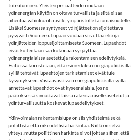
toteutuminen. Yleisten periaatteiden mukaan
ydinenergian käytön on oltava turvallista ja siitä ei saa
aiheutua vahinkoa ihmisille, ympäristölle tai omaisuudelle.
Lisäksi Suomessa syntyneet ydinjätteet on sijoitettava
pysyvästi Suomeen. Lupaan voidaan siis ottaa ehtoja
ydinjätteiden loppusijoittamisesta Suomeen. Lupaehdot
eivät kuitenkaan saa kokonaan syrjäyttää
ydinenergialaissa asetettuja rakentamisen edellytyksiä.
Esitöissä korostetaan, että esimerkiksi energiapoliittisilla
syillä tehtävät lupaehtojen tarkistamiset eivät tule
kysymykseen. Vastaavasti vain energiapoliittisilla syillä
annettavat lupaehdot ovat kyseenalaisia, jos ne
päätöksessä sivuuttavat laissa rakentamiselle asetetut ja
ydinturvallisuutta koskevat lupaedellytykset.
Ydinvoimalan rakentamislupa on siis yhdistelmä sekä
poliittista että oikeudellista harkintaa. Niillä on selvä
yhteys, mutta poliittinen harkinta ei voi johtaa siihen, että