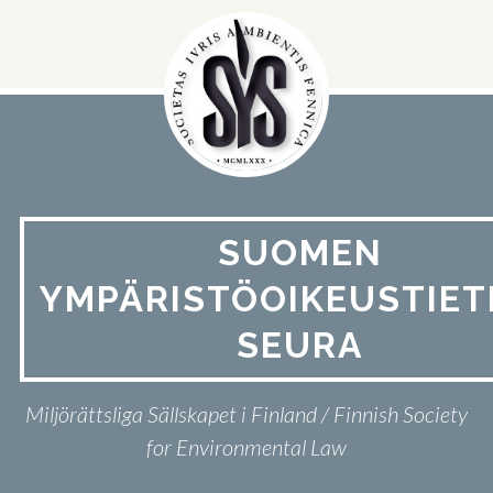
Hyppää
sisältöön
SUOMEN
YMPÄRISTÖOIKEUSTIET
SEURA
Miljörättsliga Sällskapet i Finland / Finnish Society
for Environmental Law