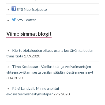
SYS Nuorisojaosto
SYS Twitter
Viimeisimmät blogit
Kiertobiotalouden oikeus osana kestävän talouden
transitiota
17.9.2020
Timo Kotkasaari: Vaelluskala- ja vesivoimaetujen
yhteensovittamisesta vesilainsäädännössä ennen ja nyt
30.4.2020
Päivi Lundvall: Minne unohtui
ekosysteemilähestymistapa?
27.2.2020