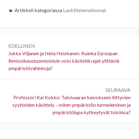
Artikkeli kategoriassa
Luokittelemattomat
Artikkelien
EDELLINEN
selaus
Edellinen:
Jukka Viljanen ja Heta Heiskanen: Kuinka Euroopan
ihmisoikeustuomioistuin voisi käsitellä rajat ylittäviä
ympäristövahinkoja?
SEURAAVA
Seuraava:
Professori Kai Kokko: Talvivaaran kaivokseen liittyvien
syytteiden käsittely – miten ympäristön turmeleminen ja
ympäristölupa kytkeytyvät toisiinsa?