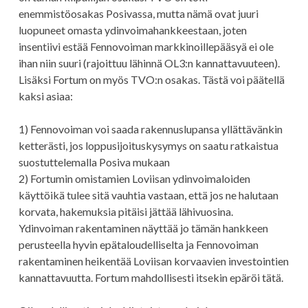
enemmistöosakas Posivassa, mutta nämä ovat juuri
luopuneet omasta ydinvoimahankkeestaan, joten
insentiivi estää Fennovoiman markkinoillepääsyä ei ole
ihan niin suuri (rajoittuu lähinnä OL3:n kannattavuuteen).
Lisäksi Fortum on myös TVO:n osakas. Tästä voi päätellä
kaksi asiaa:
1) Fennovoiman voi saada rakennuslupansa yllättävänkin
ketterästi, jos loppusijoituskysymys on saatu ratkaistua
suostuttelemalla Posiva mukaan
2) Fortumin omistamien Loviisan ydinvoimaloiden
käyttöikä tulee sitä vauhtia vastaan, että jos ne halutaan
korvata, hakemuksia pitäisi jättää lähivuosina.
Ydinvoiman rakentaminen näyttää jo tämän hankkeen
perusteella hyvin epätaloudelliselta ja Fennovoiman
rakentaminen heikentää Loviisan korvaavien investointien
kannattavuutta. Fortum mahdollisesti itsekin epäröi tätä.