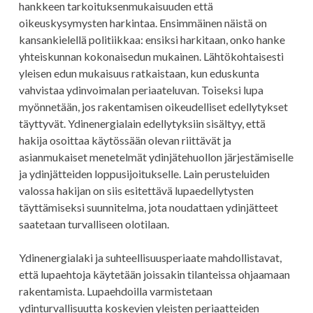
hankkeen tarkoituksenmukaisuuden että
oikeuskysymysten harkintaa. Ensimmäinen näistä on
kansankielellä politiikkaa: ensiksi harkitaan, onko hanke
yhteiskunnan kokonaisedun mukainen. Lähtökohtaisesti
yleisen edun mukaisuus ratkaistaan, kun eduskunta
vahvistaa ydinvoimalan periaateluvan. Toiseksi lupa
myönnetään, jos rakentamisen oikeudelliset edellytykset
täyttyvät. Ydinenergialain edellytyksiin sisältyy, että
hakija osoittaa käytössään olevan riittävät ja
asianmukaiset menetelmät ydinjätehuollon järjestämiselle
ja ydinjätteiden loppusijoitukselle. Lain perusteluiden
valossa hakijan on siis esitettävä lupaedellytysten
täyttämiseksi suunnitelma, jota noudattaen ydinjätteet
saatetaan turvalliseen olotilaan.
Ydinenergialaki ja suhteellisuusperiaate mahdollistavat,
että lupaehtoja käytetään joissakin tilanteissa ohjaamaan
rakentamista. Lupaehdoilla varmistetaan
ydinturvallisuutta koskevien yleisten periaatteiden