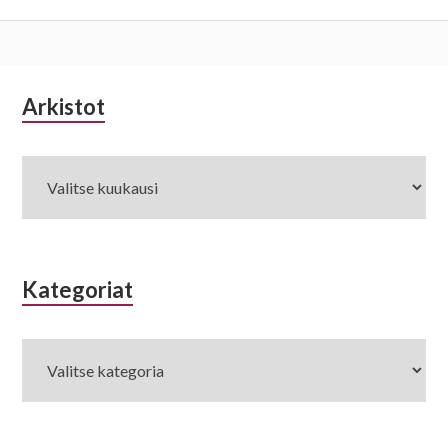
Alapalkin
Arkistot
Arkistot
sivupalkki
Kategoriat
Kategoriat