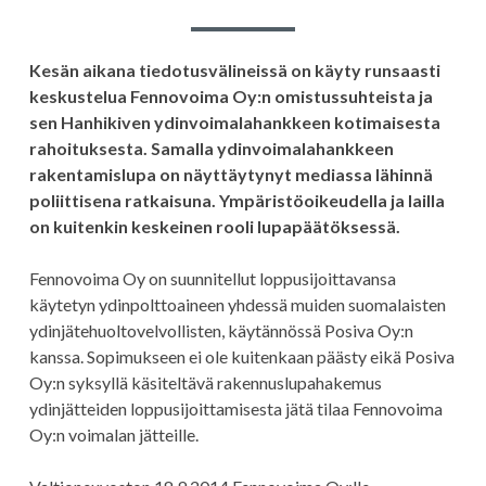
Kesän aikana tiedotusvälineissä on käyty runsaasti
keskustelua Fennovoima Oy:n omistussuhteista ja
sen Hanhikiven ydinvoimalahankkeen kotimaisesta
rahoituksesta. Samalla ydinvoimalahankkeen
rakentamislupa on näyttäytynyt mediassa lähinnä
poliittisena ratkaisuna. Ympäristöoikeudella ja lailla
on kuitenkin keskeinen rooli lupapäätöksessä.
Fennovoima Oy on suunnitellut loppusijoittavansa
käytetyn ydinpolttoaineen yhdessä muiden suomalaisten
ydinjätehuoltovelvollisten, käytännössä Posiva Oy:n
kanssa. Sopimukseen ei ole kuitenkaan päästy eikä Posiva
Oy:n syksyllä käsiteltävä rakennuslupahakemus
ydinjätteiden loppusijoittamisesta jätä tilaa Fennovoima
Oy:n voimalan jätteille.