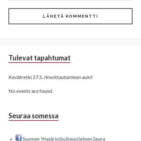
Sivupalkki
Tulevat tapahtumat
Kevätretki 27.5. Ilmoittautuminen auki!
No events are found.
Seuraa somessa
Suomen Ympäristöoikeustieteen Seura