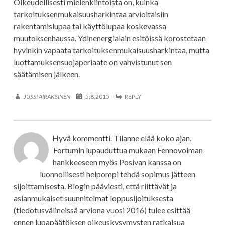
Oikeudellisesti mielenkiintoista on, kuinka
tarkoituksenmukaisuusharkintaa arvioitaisiin
rakentamislupaa tai käyttölupaa koskevassa
muutoksenhaussa. Ydinenergialain esitöissä korostetaan
hyvinkin vapaata tarkoituksenmukaisuusharkintaa, mutta
luottamuksensuojaperiaate on vahvistunut sen
säätämisen jälkeen.
JUSSI AIRAKSINEN
5.8.2015
REPLY
Hyvä kommentti. Tilanne elää koko ajan.
Fortumin lupauduttua mukaan Fennovoiman
hankkeeseen myös Posivan kanssa on
luonnollisesti helpompi tehdä sopimus jätteen
sijoittamisesta. Blogin pääviesti, että riittävät ja
asianmukaiset suunnitelmat loppusijoituksesta
(tiedotusvälineissä arviona vuosi 2016) tulee esittää
ennen lupapäätöksen oikeuskysymysten ratkaisua