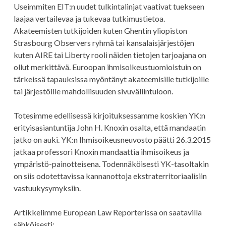
Useimmiten EIT:n uudet tulkintalinjat vaativat tuekseen
laajaa vertailevaa ja tukevaa tutkimustietoa.
Akateemisten tutkijoiden kuten Ghentin yliopiston
Strasbourg Observers ryhmä tai kansalaisjärjestöjen
kuten AIRE tai Liberty rooli näiden tietojen tarjoajana on
ollut merkittävä. Euroopan ihmisoikeustuomioistuin on
tärkeissä tapauksissa myöntänyt akateemisille tutkijoille
tai järjestöille mahdollisuuden sivuväliintuloon.
Totesimme edellisessä kirjoituksessamme koskien YK:n
erityisasiantuntija John H. Knoxin osalta, että mandaatin
jatko on auki. YK:n Ihmisoikeusneuvosto päätti 26.3.2015
jatkaa professori Knoxin mandaattia ihmisoikeus ja
ympäristö-painotteisena. Todennäköisesti YK-tasoltakin
on siis odotettavissa kannanottoja ekstraterritoriaalisiin
vastuukysymyksiin.
Artikkelimme European Law Reporterissa on saatavilla
sähköisesti: