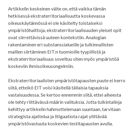
Artikkelin keskeinen väite on, että vaikka tämän
hetkisessä ekstraterritoriaalisuutta koskevassa
oikeuskäytännössä ei ole käsitelty toistaiseksi
ympäristöhaittoja, ekstraterritoriaalisuuden yleiset opit
ovat siirrettävissä uuteen kontekstiin. Analogian
rakentaminen eri substanssialueille ja tulkinnallisten
mallien siirtäminen EIT:n tuomioille tyypillistä ja
ekstraterritoriaalisuus soveltuu siten myös ympäristöä
koskeviin ihmisoikeusongelmiin.
Ekstraterritoriaalisten ympäristötapausten puute ei kerro
siitä, etteikö EIT voisi käsitellä tällaisia tapauksia
vastaisuudessa. Se kertoo ennemmin siitä, ettei aiheesta
ole tehty riittävässä määrin valituksia. Jotta tulkintalinja
kehittyy artikkelin hahmottelemaan suuntaan, tarvitaan
strategista ajattelua ja litigaatiota rajat ylittävää
ympäristövastuuta koskevien testitapausten avulla.