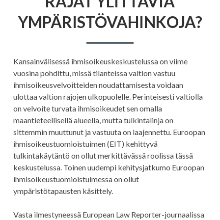
RAJAT YLITTÄVIÄ
YMPÄRISTÖVAHINKOJA?
Kansainvälisessä ihmisoikeuskeskustelussa on viime
vuosina pohdittu, missä tilanteissa valtion vastuu
ihmisoikeusvelvoitteiden noudattamisesta voidaan
ulottaa valtion rajojen ulkopuolelle. Perinteisesti valtiolla
on velvoite turvata ihmisoikeudet sen omalla
maantieteellisellä alueella, mutta tulkintalinja on
sittemmin muuttunut ja vastuuta on laajennettu. Euroopan
ihmisoikeustuomioistuimen (EIT) kehittyvä
tulkintakäytäntö on ollut merkittävässä roolissa tässä
keskustelussa. Toinen uudempi kehitysjatkumo Euroopan
ihmisoikeustuomioistuimessa on ollut
ympäristötapausten käsittely.
Vasta ilmestyneessä European Law Reporter-journaalissa