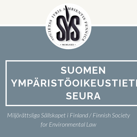
Hyppää
sisältöön
SUOMEN
YMPÄRISTÖOIKEUSTIET
SEURA
Miljörättsliga Sällskapet i Finland / Finnish Society
for Environmental Law