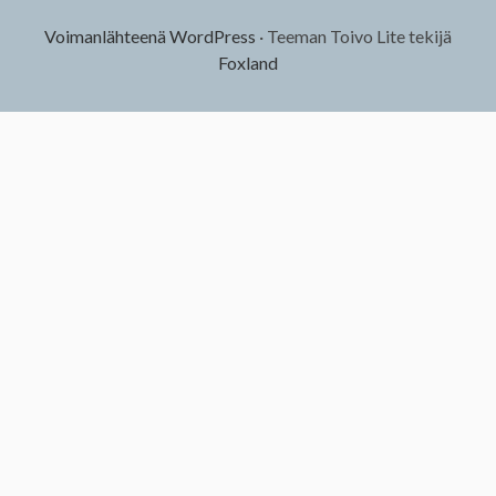
Voimanlähteenä WordPress
·
Teeman Toivo Lite tekijä
Foxland