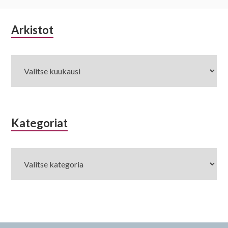
Alapalkin
Arkistot
Arkistot
sivupalkki
Kategoriat
Kategoriat