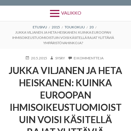
VALIKKO
MURUPOLKU
ETUSIVU
2015
TOUKOKUU
20
JUKKA VILJANEN JA HETA HEISKANEN: KUINKA EUROOPAN
IHMISOIKEUSTUOMIOISTUIN VOISI KÄSITELLÄ RAJAT YLITTÄVIÄ
YMPÄRISTÖVAHINKOJA?
KIRJOITETTU
KIRJOITTAJA
ARTIKKELIIN
20.5.2015
SYSRY
EI KOMMENTTEJA
JUKKA
JUKKA VILJANEN JA HETA
VILJANEN
JA
HETA
HEISKANEN: KUINKA
HEISKANEN:
KUINKA
EUROOPAN
EUROOPAN
IHMISOIKEUSTU
IHMISOIKEUSTUOMIOIST
VOISI
KÄSITELLÄ
RAJAT
UIN VOISI KÄSITELLÄ
YLITTÄVIÄ
YMPÄRISTÖVAHI