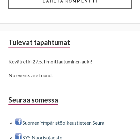
Sivupalkki
Tulevat tapahtumat
Kevätretki 27.5. Ilmoittautuminen auki!
No events are found.
Seuraa somessa
Suomen Ympäristöoikeustieteen Seura
SYS Nuorisojaosto