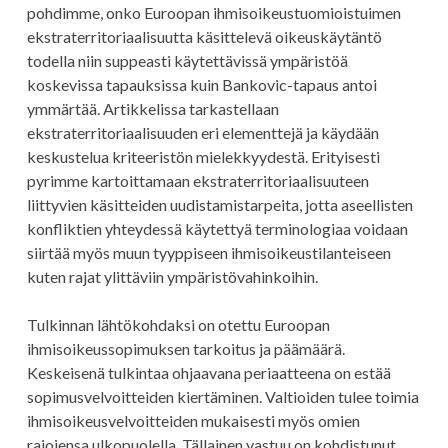
pohdimme, onko Euroopan ihmisoikeustuomioistuimen
ekstraterritoriaalisuutta käsittelevä oikeuskäytäntö
todella niin suppeasti käytettävissä ympäristöä
koskevissa tapauksissa kuin Bankovic-tapaus antoi
ymmärtää. Artikkelissa tarkastellaan
ekstraterritoriaalisuuden eri elementtejä ja käydään
keskustelua kriteeristön mielekkyydestä. Erityisesti
pyrimme kartoittamaan ekstraterritoriaalisuuteen
liittyvien käsitteiden uudistamistarpeita, jotta aseellisten
konfliktien yhteydessä käytettyä terminologiaa voidaan
siirtää myös muun tyyppiseen ihmisoikeustilanteiseen
kuten rajat ylittäviin ympäristövahinkoihin.
Tulkinnan lähtökohdaksi on otettu Euroopan
ihmisoikeussopimuksen tarkoitus ja päämäärä.
Keskeisenä tulkintaa ohjaavana periaatteena on estää
sopimusvelvoitteiden kiertäminen. Valtioiden tulee toimia
ihmisoikeusvelvoitteiden mukaisesti myös omien
rajojensa ulkopuolella. Tällainen vastuu on kohdistunut