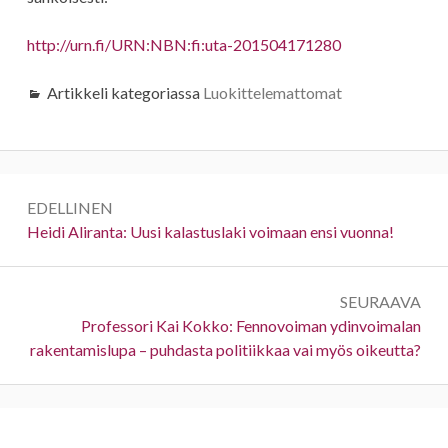
http://urn.fi/URN:NBN:fi:uta-201504171280
Artikkeli kategoriassa
Luokittelemattomat
Artikkelien
EDELLINEN
selaus
Edellinen:
Heidi Aliranta: Uusi kalastuslaki voimaan ensi vuonna!
SEURAAVA
Seuraava:
Professori Kai Kokko: Fennovoiman ydinvoimalan
rakentamislupa – puhdasta politiikkaa vai myös oikeutta?