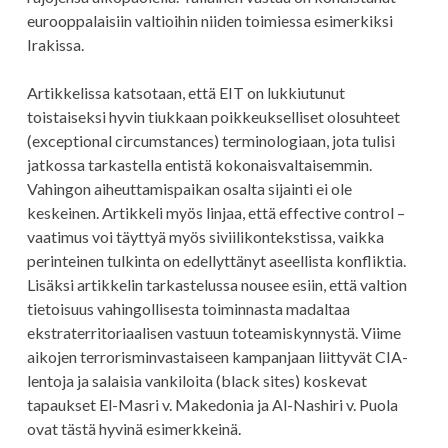
eurooppalaisiin valtioihin niiden toimiessa esimerkiksi
Irakissa.
Artikkelissa katsotaan, että EIT on lukkiutunut
toistaiseksi hyvin tiukkaan poikkeukselliset olosuhteet
(exceptional circumstances) terminologiaan, jota tulisi
jatkossa tarkastella entistä kokonaisvaltaisemmin.
Vahingon aiheuttamispaikan osalta sijainti ei ole
keskeinen. Artikkeli myös linjaa, että effective control –
vaatimus voi täyttyä myös siviilikontekstissa, vaikka
perinteinen tulkinta on edellyttänyt aseellista konfliktia.
Lisäksi artikkelin tarkastelussa nousee esiin, että valtion
tietoisuus vahingollisesta toiminnasta madaltaa
ekstraterritoriaalisen vastuun toteamiskynnystä. Viime
aikojen terrorisminvastaiseen kampanjaan liittyvät CIA-
lentoja ja salaisia vankiloita (black sites) koskevat
tapaukset El-Masri v. Makedonia ja Al-Nashiri v. Puola
ovat tästä hyvinä esimerkkeinä.